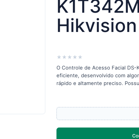
K1T342M
Hikvision
★
★
★
★
★
O Controle de Acesso Facial DS
eficiente, desenvolvido com algo
rápido e altamente preciso. Possu
Co