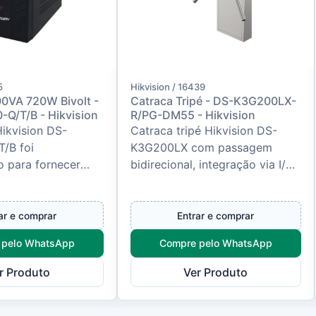
5
Hikvision / 16439
0VA 720W Bivolt -
Catraca Tripé - DS-K3G200LX-
Q/T/B - Hikvision
R/PG-DM55 - Hikvision
ikvision DS-
Catraca tripé Hikvision DS-
/B foi
K3G200LX com passagem
o para fornecer
bidirecional, integração via I/O
 contínua e
e liberação automática em
trica para
emergência.
s de CFTV,
ar e comprar
Entrar e comprar
 pelo WhatsApp
Compre pelo WhatsApp
r Produto
Ver Produto