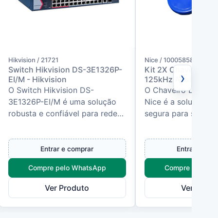
Hikvision / 21721
Nice / 10005858
Switch Hikvision DS-3E1326P-
Kit 2X Chaveiro / Ta
›
EI/M - Hikvision
125kHz Azul Nice / 
O Switch Hikvision DS-
O Chaveiro LF 125k
3E1326P-EI/M é uma solução
Nice é a solução pr
robusta e confiável para redes
segura para sistem
de segurança que necessitam
controle de acesso
de alta capacidade de conexão
ambientes residenci
e al...
comerciais. Com...
Entrar e comprar
Entrar e com
Compre pelo WhatsApp
Compre pelo W
Ver Produto
Ver Produ