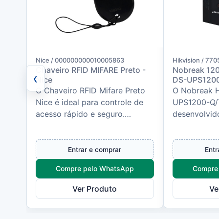
Nice / 000000000010005863
Hikvision / 770
Chaveiro RFID MIFARE Preto -
Nobreak 120
‹
Nice
DS-UPS1200-
O Chaveiro RFID Mifare Preto
O Nobreak H
Nice é ideal para controle de
UPS1200-Q/T
acesso rápido e seguro.
desenvolvid
Operando na frequência de
alimentação
13,56 MHz, este chaveiro
proteção elé
possui t...
equipamento
Entrar e comprar
Entr
redes,...
Compre pelo WhatsApp
Compre
Ver Produto
Ve