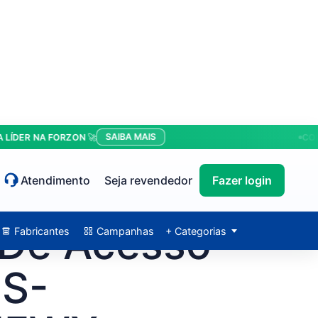
SAIBA MAIS
R NA FORZON 🚀
CONDIÇÕ
Atendimento
Seja revendedor
Fazer login
 De Acesso
Fabricantes
Campanhas
+ Categorias
DS-