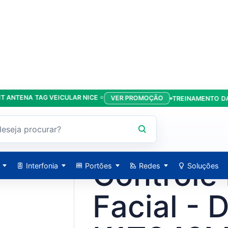
ENA TAG VEICULAR NICE ⭐
VER PROMOÇÃO
TREINAMENTO DA LÍDE
1T342MFWX - Hikvision
HIKVISION / 3697
Controle
Interfonia
Portões
Redes
Soluções
Facial - 