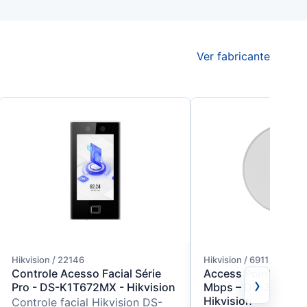
Ver fabricante
Hikvision / 22146
Hikvision / 6911
Controle Acesso Facial Série
Access Point Wi-Fi
›
Pro - DS-K1T672MX - Hikvision
Mbps – DS-3WAP62
Hikvision
Controle facial Hikvision DS-