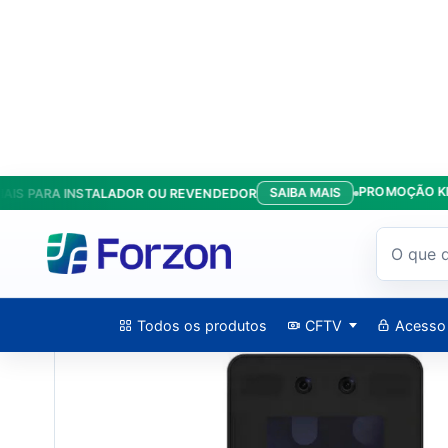
PROMOÇÃO KIT ANT
SAIBA MAIS
PARA INSTALADOR OU REVENDEDOR
Início
/
Produtos
/
Acesso
/
Controle De Acesso Facial - DS-K
Todos os produtos
CFTV
Acesso