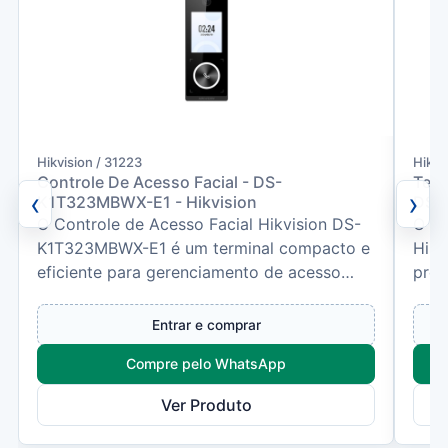
Hikvision / 31223
Hikvi
Controle De Acesso Facial - DS-
Term
‹
›
K1T323MBWX-E1 - Hikvision
DS-
O Controle de Acesso Facial Hikvision DS-
O Te
K1T323MBWX-E1 é um terminal compacto e
Hikv
eficiente para gerenciamento de acesso
prof
com tecnologia de recon...
dese
Entrar e comprar
Compre pelo WhatsApp
Ver Produto