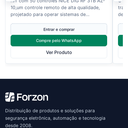
KIT com 50 controles NICE DIG RF 3TB AZ-
O Co
10,um controle remoto de alta qualidade,
tran
projetado para operar sistemas de
dese
automação de portões, alarm...
elet
Entrar e comprar
Compre pelo WhatsApp
Ver Produto
Distribuição de produtos e soluções para
segurança eletrônica, automação e tecnologia
desde 2008.