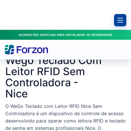
CONDIÇÕES ESPECIAIS PARA INSTALADOR OU REVENDEDOR
Início
/
Produtos
/
Acesso
/
Wego Teclado Com Leitor RFID Sem Controladora - Nice
NICE / 000000000010006741
Wego Teclado Com
Leitor RFID Sem
Controladora -
Nice
O WeGo Teclado com Leitor RFID Nice Sem
Controladora é um dispositivo de controle de acesso
desenvolvido para operar como leitora RFID e teclado
de senha em sistemas profissionais Nice. O