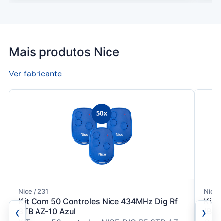
Mais produtos Nice
Ver fabricante
Nice / 231
Nice
Kit Com 50 Controles Nice 434MHz Dig Rf
Kit 
‹
›
3TB AZ-10 Azul
(Bra