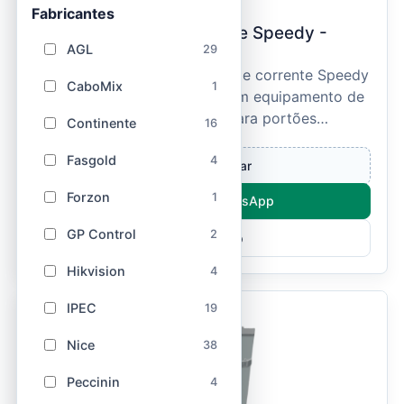
Fabricantes
Continente / 207638
Automatizador Basculante Speedy -
AGL
29
BCS100 – Continente
O Automatizador Basculante de corrente Speedy
CaboMix
1
BCS100/03 da Continente é um equipamento de
alto desempenho projetado para portões
Continente
16
basculantes de uso...
Fasgold
4
Entrar e comprar
Forzon
1
Compre pelo WhatsApp
GP Control
2
Ver Produto
Hikvision
4
IPEC
19
Nice
38
Peccinin
4