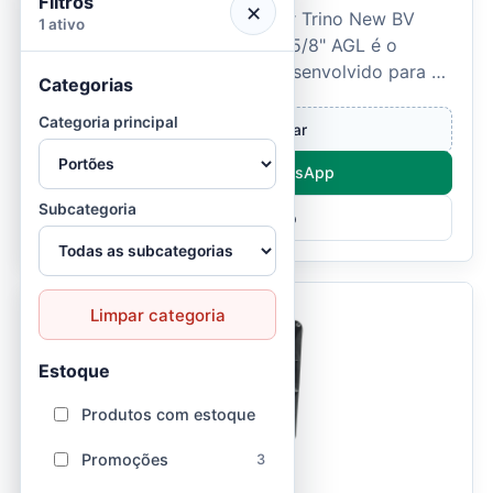
Filtros
×
O Acionamento Movimentador Trino New BV
1 ativo
Turbo 1,5 metros com Fuso Ø 5/8" AGL é o
conjunto mecânico original desenvolvido para os
Categorias
automatizadores Tr...
Categoria principal
Entrar e comprar
Compre pelo WhatsApp
Subcategoria
Ver Produto
Limpar categoria
Estoque
Produtos com estoque
Promoções
3