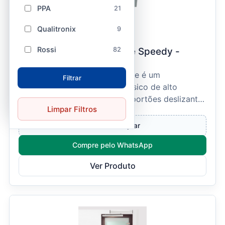
PPA
21
Qualitronix
9
Continente / 207657
Rossi
82
Automatizador Deslizante Speedy -
DS100/03 – Continente
O DS100 Speedy da Continente é um
Filtrar
movimentador eletrônico trifásico de alto
desempenho, projetado para portões deslizantes
Limpar Filtros
de uso comercial e semi-...
Entrar e comprar
Compre pelo WhatsApp
Ver Produto