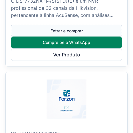
O DS-7732NXI-I4/S(STD)(E) é um NVR
profissional de 32 canais da Hikvision,
pertencente à linha AcuSense, com análises
inteligentes por deep learnin...
Entrar e comprar
Compre pelo WhatsApp
Ver Produto