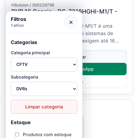
Hikvision / 300229798
DVR 16 Canais - DS-7216HGHI-M1/T -
Hikvision
Filtros
×
O DVR Hikvision DS-7216HGHI-M1/T é uma
1 ativo
solução robusta e versátil para sistemas de
CFTV, ideal para projetos que exigem até 16
Categorias
câmeras analógicas c...
Categoria principal
Entrar e comprar
Compre pelo WhatsApp
Subcategoria
Ver Produto
Limpar categoria
Estoque
Produtos com estoque