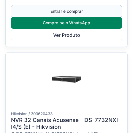
Pro/H.265/H.264+/H.264.Capacida...
Entrar e comprar
Compre pelo WhatsApp
Ver Produto
Hikvision / 303620433
NVR 32 Canais Acusense - DS-7732NXI-
I4/S (E) - Hikvision