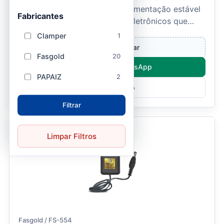
desenvolvida para fornecer alimentação estável
Fabricantes
e segura para equipamentos eletrônicos que
operam em 12,8...
Clamper
1
Entrar e comprar
Fasgold
20
Compre pelo WhatsApp
PAPAIZ
2
Ver Produto
Filtrar
Limpar Filtros
Fasgold / FS-554