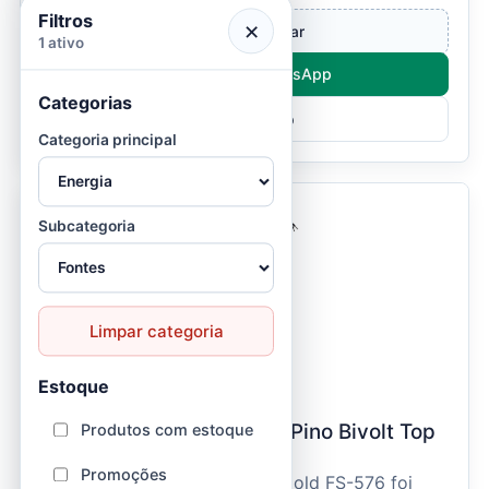
aplicações que e...
Filtros
×
Entrar e comprar
1 ativo
Compre pelo WhatsApp
Categorias
Ver Produto
Categoria principal
Subcategoria
Limpar categoria
Estoque
Fasgold / FS-576
Fonte 12,8V 2A Mini Sem Pino Bivolt Top
Produtos com estoque
Gold - FS-576 - Fasgold
Promoções
A Fonte de Alimentação Top Gold FS-576 foi