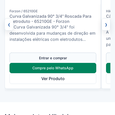
Forzon / 65210GE
Hikvi
Curva Galvanizada 90° 3/4" Roscada Para
Câme
Eletroduto - 65210GE - Forzon
2,8
‹
›
Hikv
A Curva Galvanizada 90° 3/4" foi
A Hi
desenvolvida para mudanças de direção em
uma 
instalações elétricas com eletrodutos
para
metálicos, proporcionando maio...
exig
Entrar e comprar
Compre pelo WhatsApp
Ver Produto