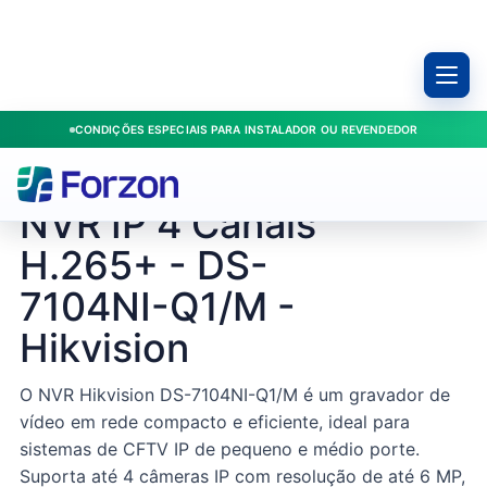
CONDIÇÕES ESPECIAIS PARA INSTALADOR OU REVENDEDOR
Início
/
Produtos
/
DVRs
/
NVR IP 4 Canais H.265+ - DS-7104NI-Q1/M - Hikvision
HIKVISION / 303623679
NVR IP 4 Canais
H.265+ - DS-
7104NI-Q1/M -
Hikvision
O NVR Hikvision DS-7104NI-Q1/M é um gravador de
vídeo em rede compacto e eficiente, ideal para
sistemas de CFTV IP de pequeno e médio porte.
Suporta até 4 câmeras IP com resolução de até 6 MP,