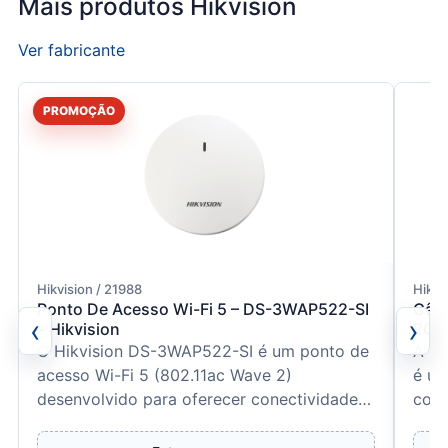
Mais produtos Hikvision
Ver fabricante
PROMOÇÃO
Hikvision / 21988
Hikvi
Ponto De Acesso Wi-Fi 5 – DS-3WAP522-SI
Câme
‹
›
– Hikvision
2CD1
O Hikvision DS-3WAP522-SI é um ponto de
A Hi
acesso Wi-Fi 5 (802.11ac Wave 2)
é um
desenvolvido para oferecer conectividade
com 
de alta velocidade e estabil...
forn