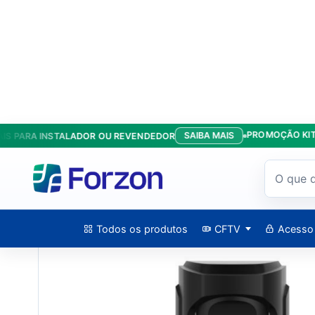
PROMOÇÃO KIT ANTE
SAIBA MAIS
ARA INSTALADOR OU REVENDEDOR
Início
/
Produtos
/
Videoporteiros
/
Vídeo Porteiro IP Antivanda
Todos os produtos
CFTV
Acesso