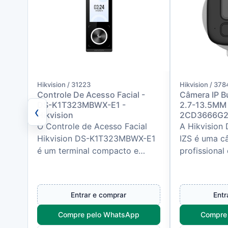
Hikvision / 31223
Hikvision / 37
Controle De Acesso Facial -
Câmera IP B
DS-K1T323MBWX-E1 -
2.7-13.5MM 
‹
Hikvision
2CD3666G2T-
O Controle de Acesso Facial
A Hikvisio
Hikvision DS-K1T323MBWX-E1
IZS é uma câ
é um terminal compacto e
profissional
eficiente para gerenciamento
desenvolvid
de acesso com tecnologia de
que exigem 
recon...
i...
Entrar e comprar
Entr
Compre pelo WhatsApp
Compre