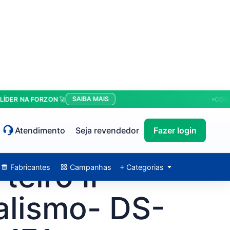
SAIBA MAIS
 NA FORZON 🚀
CONDIÇÕE
Atendimento
Seja revendedor
Fazer login
teiro IP
Fabricantes
Campanhas
+ Categorias
alismo- DS-