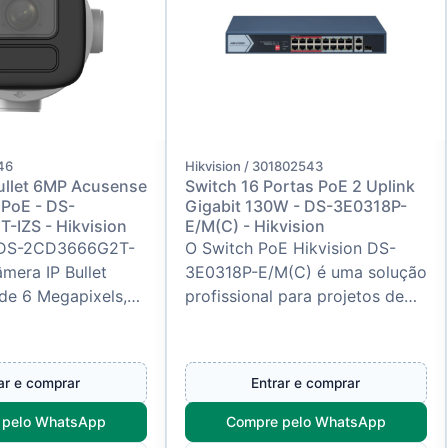
846
Hikvision / 301802543
ullet 6MP Acusense
Switch 16 Portas PoE 2 Uplink
PoE - DS-
Gigabit 130W - DS-3E0318P-
IZS - Hikvision
E/M(C) - Hikvision
n DS-2CD3666G2T-
O Switch PoE Hikvision DS-
mera IP Bullet
3E0318P-E/M(C) é uma solução
 de 6 Megapixels,
profissional para projetos de
a para aplicações
CFTV IP, redes corporativas e
alta qualidade de
infraestrutura de telecomun...
ar e comprar
Entrar e comprar
 pelo WhatsApp
Compre pelo WhatsApp