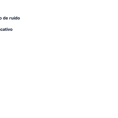
o de ruído
icativo