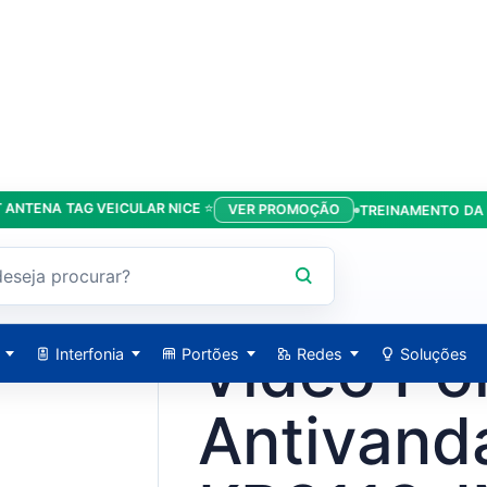
NA TAG VEICULAR NICE ⭐
VER PROMOÇÃO
TREINAMENTO DA LÍDER
lismo- DS-KB8113-IME1 - Hikvision
HIKVISION / 5945
Vídeo Por
Interfonia
Portões
Redes
Soluções
Antivand