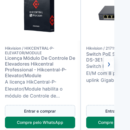
Hikvision / HIKCENTRAL-P-
Hikvision / 21719
ELEVATOR/MODULE
Switch PoE Smart 8
Licença Módulo De Controle De
DS-3E1309P-EI/M - 
›
Elevadores Hikcentral
Switch Hikvision D
Professional - Hikcentral-P-
EI/M com 8 portas 
Elevator/Module
uplink Gigabit, 60W
A licença HikCentral-P-
watchdog e proteçã
Elevator/Module habilita o
para redes, sistema
módulo de Controle de
e...
Elevadores no HikCentral
Professional, permitindo
Entrar e comprar
Entrar e com
integrar elevadores...
Compre pelo WhatsApp
Compre pelo W