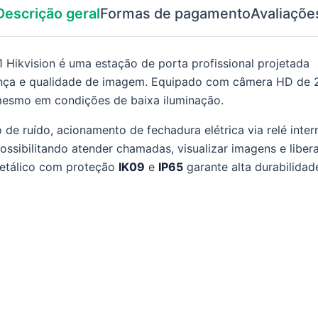
Descrição geral
Formas de pagamento
Avaliaçõe
 Hikvision é uma estação de porta profissional projetada
rança e qualidade de imagem. Equipado com câmera HD de 
 mesmo em condições de baixa iluminação.
e ruído, acionamento de fechadura elétrica via relé inter
ssibilitando atender chamadas, visualizar imagens e liber
metálico com proteção
IK09
e
IP65
garante alta durabilidad