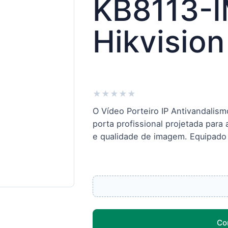
KB8113-I
Hikvision
★
★
★
★
★
O Vídeo Porteiro IP Antivandalis
porta profissional projetada para
e qualidade de imagem. Equipado
Co