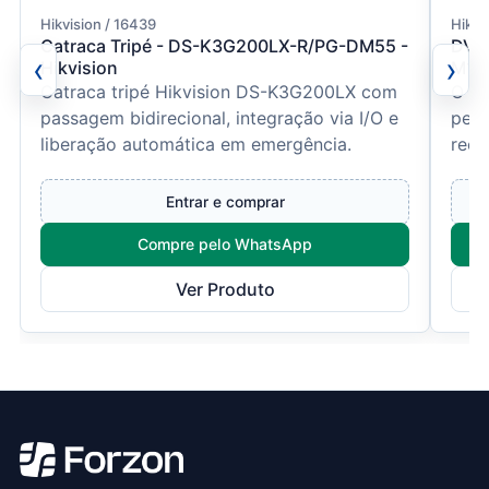
Hikvision / 16439
Hikvi
Catraca Tripé - DS-K3G200LX-R/PG-DM55 -
DVR 
‹
›
Hikvision
M1/E
Catraca tripé Hikvision DS-K3G200LX com
O DV
passagem bidirecional, integração via I/O e
pert
liberação automática em emergência.
recu
com 
Entrar e comprar
Compre pelo WhatsApp
Ver Produto