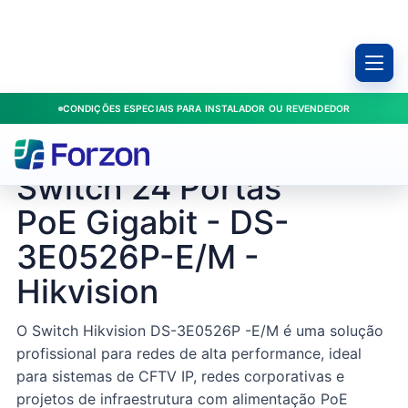
CONDIÇÕES ESPECIAIS PARA INSTALADOR OU REVENDEDOR
Início
/
Produtos
/
Redes
/
Switch 24 Portas PoE Gigabit - DS-3E0526P-E/M - Hikvision
HIKVISION / DS-3E0526P-E
Switch 24 Portas
PoE Gigabit - DS-
3E0526P-E/M -
Hikvision
O Switch Hikvision DS-3E0526P -E/M é uma solução
profissional para redes de alta performance, ideal
para sistemas de CFTV IP, redes corporativas e
projetos de infraestrutura com alimentação PoE