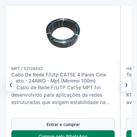
MPT / 53126452
Hikvi
Cabo De Rede F/Utp CAT5E 4 Pares Cmx
Term
Preto - 24AWG - Mpt (Mínimo 100m)
Hikv
‹
›
O Cabo de Rede F/UTP Cat5e MPT foi
O Te
desenvolvido para aplicações de redes
K1T6
estruturadas que exigem estabilidade na
avan
transmissão de dados e maior...
regi
Entrar e comprar
Compre pelo WhatsApp