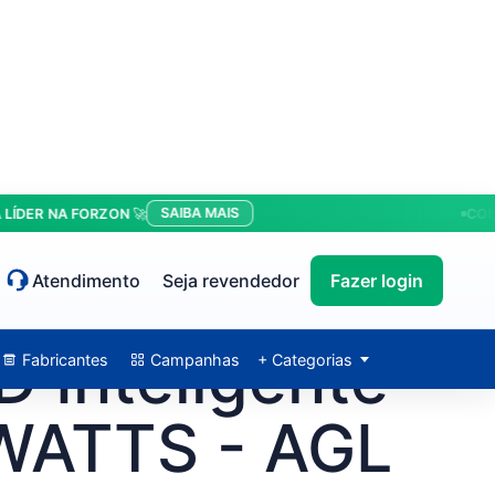
SAIBA MAIS
 NA FORZON 🚀
CONDIÇÕE
Atendimento
Seja revendedor
Fazer login
D Inteligente
Fabricantes
Campanhas
+ Categorias
WATTS - AGL