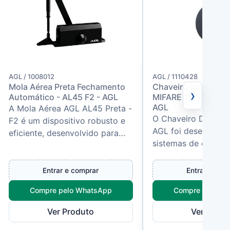
AGL / 1008012
AGL / 1110428
Mola Aérea Preta Fechamento
Chaveiro Digital Ta
›
Automático - AL45 F2 - AGL
MIFARE 13,56 Mhz A
AGL
A Mola Aérea AGL AL45 Preta -
O Chaveiro Digital
F2 é um dispositivo robusto e
AGL foi desenvolvi
eficiente, desenvolvido para
sistemas de contro
fechamento automático de
que utilizam tecno
portas de até 45 kg. Possui...
de 13,56 MHz. Compa
Entrar e comprar
Entrar e com
Compre pelo WhatsApp
Compre pelo W
Ver Produto
Ver Produ