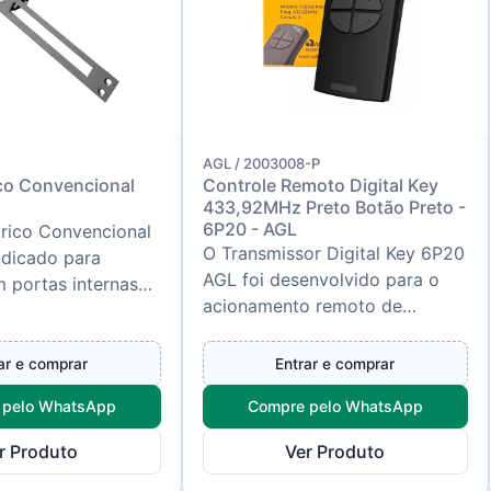
AGL / 2003008-P
ico Convencional
Controle Remoto Digital Key
433,92MHz Preto Botão Preto -
6P20 - AGL
trico Convencional
O Transmissor Digital Key 6P20
ndicado para
AGL foi desenvolvido para o
 portas internas
acionamento remoto de
ou metal,
automatizadores de portões,
integração com
portas de enrolar, alarmes e
.
ar e comprar
Entrar e comprar
rece...
 pelo WhatsApp
Compre pelo WhatsApp
r Produto
Ver Produto