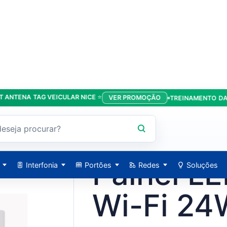
NA TAG VEICULAR NICE ⭐
VER PROMOÇÃO
TREINAMENTO DA LÍDER
TTS - AGL
AGL / 1106180
Painel LE
Interfonia
Portões
Redes
Soluções
Wi-Fi 24