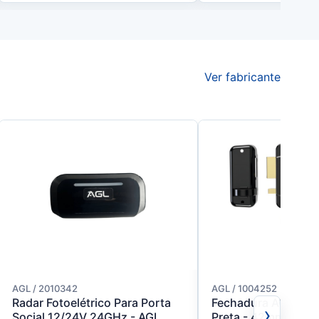
Ver fabricante
AGL / 2010342
AGL / 1004252
Radar Fotoelétrico Para Porta
Fechadura AGL- Min
›
Social 12/24V 24GHz - AGL
Preta - 42mm A. Int