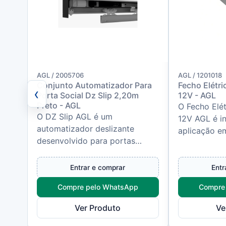
AGL / 2005706
AGL / 1201018
Conjunto Automatizador Para
Fecho Elétr
‹
Porta Social Dz Slip 2,20m
12V - AGL
Preto - AGL
O Fecho Elé
O DZ Slip AGL é um
12V AGL é i
automatizador deslizante
aplicação em
desenvolvido para portas
de madeira 
sociais de alto fluxo,
permitindo 
oferecendo abertura suave,
porteiros el..
Entrar e comprar
Entr
silenciosa e segura em...
Compre pelo WhatsApp
Compre
Ver Produto
Ve