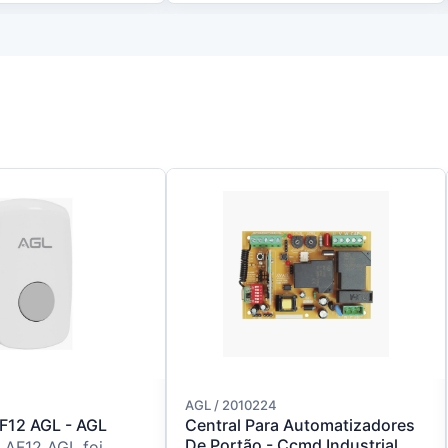
AGL / 2010224
F12 AGL - AGL
Central Para Automatizadores
De Portão - Ccmd Industrial
 AF12 AGL foi