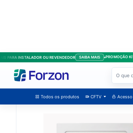
PROMOÇÃO KIT ANTE
SAIBA MAIS
PARA INSTALADOR OU REVENDEDOR
Início
/
Produtos
/
Energia
/
Painel LED Inteligente Wi-Fi 24WA
Todos os produtos
CFTV
Acesso