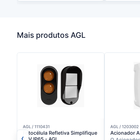
Mais produtos AGL
AGL / 1110431
AGL / 1203002
Fotocélula Refletiva Simplifique
Acionador A
‹
12V IP65 - AGL
O Acionador