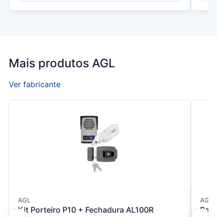
Mais produtos AGL
Ver fabricante
AGL
AGL /
Kit Porteiro P10 + Fechadura AL100R
Rack