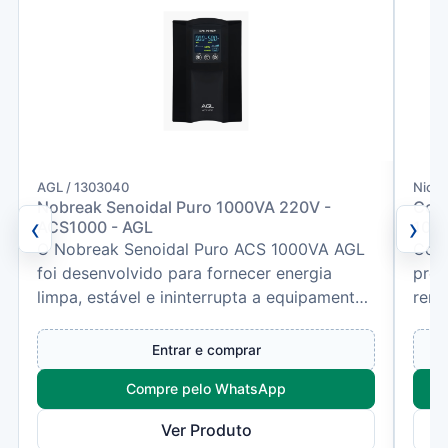
AGL / 1303040
Nice
Nobreak Senoidal Puro 1000VA 220V -
Cont
‹
›
ACS1000 - AGL
10 -
O Nobreak Senoidal Puro ACS 1000VA AGL
Com 
foi desenvolvido para fornecer energia
prec
limpa, estável e ininterrupta a equipamentos
remo
que exigem alimenta...
idea
Entrar e comprar
Compre pelo WhatsApp
Ver Produto