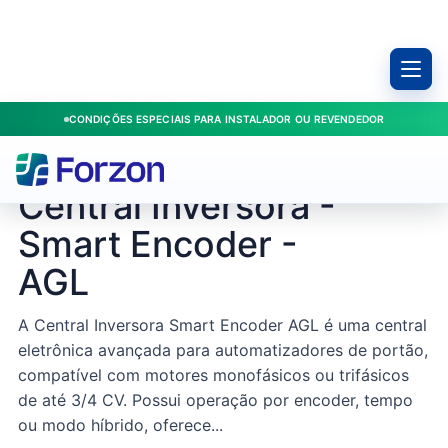
CONDIÇÕES ESPECIAIS PARA INSTALADOR OU REVENDEDOR
Início
/
Produtos
/
Portões
/
Central Inversora - Smart Encoder - AGL
AGL / 2012113
Central Inversora -
Smart Encoder -
AGL
A Central Inversora Smart Encoder AGL é uma central
eletrônica avançada para automatizadores de portão,
compatível com motores monofásicos ou trifásicos
de até 3/4 CV. Possui operação por encoder, tempo
ou modo híbrido, oferece...