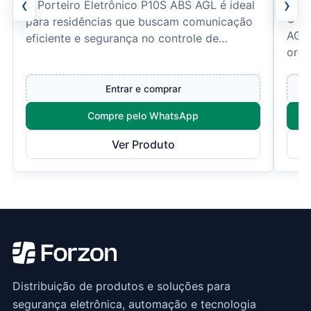
‹
›
Chav
O Porteiro Eletrônico P10S ABS AGL é ideal
O Ra
para residências que buscam comunicação
AGL 
eficiente e segurança no controle de
orga
acesso. Fabricado em p...
inst
Entrar e comprar
Compre pelo WhatsApp
Ver Produto
Distribuição de produtos e soluções para
segurança eletrônica, automação e tecnologia