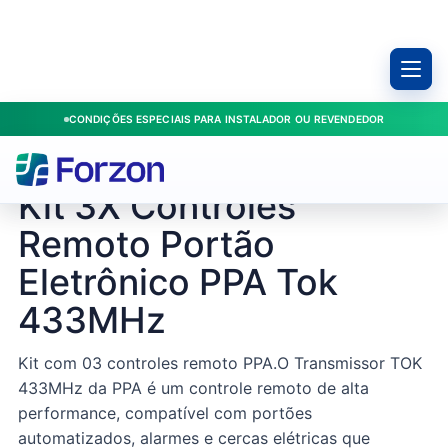
CONDIÇÕES ESPECIAIS PARA INSTALADOR OU REVENDEDOR
Início
/
Produtos
/
Portões
/
Kit 3X Controles Remoto Portão Eletrônico PPA Tok 433MHz
PPA / 405
Kit 3X Controles
Remoto Portão
Eletrônico PPA Tok
433MHz
Kit com 03 controles remoto PPA.O Transmissor TOK
433MHz da PPA é um controle remoto de alta
performance, compatível com portões
automatizados, alarmes e cercas elétricas que