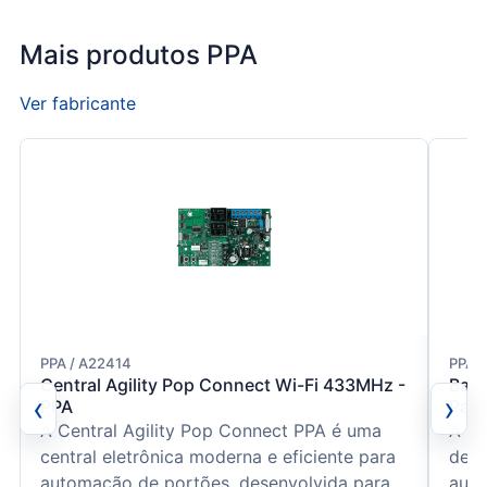
Mais produtos PPA
Ver fabricante
PPA / A22414
PPA /
Central Agility Pop Connect Wi-Fi 433MHz -
Barr
‹
›
PPA
Para
A Central Agility Pop Connect PPA é uma
A Ba
central eletrônica moderna e eficiente para
de 1
automação de portões, desenvolvida para
auto