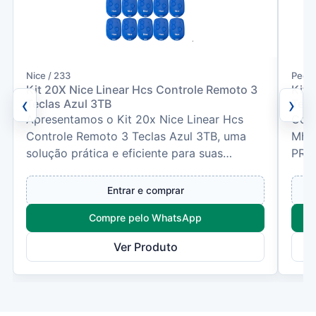
Nice / 233
Pecci
Kit 20X Nice Linear Hcs Controle Remoto 3
Kit 
‹
›
Teclas Azul 3TB
Tecl
Apresentamos o Kit 20x Nice Linear Hcs
Cont
Controle Remoto 3 Teclas Azul 3TB, uma
Mhz
solução prática e eficiente para suas
PROD
necessidades de automação....
que 
Entrar e comprar
Compre pelo WhatsApp
Ver Produto