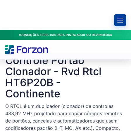
CONDIÇÕES ESPECIAIS PARA INSTALADOR OU REVENDEDOR
Início
/
Produtos
/
Portões
/
Controle Portão Clonador - Rvd Rtcl HT6P20B - Continente
CONTINENTE / 208976
Controle Portão
Clonador - Rvd Rtcl
HT6P20B -
Continente
O RTCL é um duplicador (clonador) de controles
433,92 MHz projetado para copiar códigos remotos
de portões, cancelas e automatizadores que usem
codificadores padrão (HT, MC, AX etc.). Compacto,