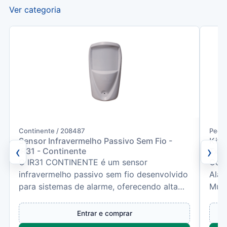
Ver categoria
Continente / 208487
Pecc
Sensor Infravermelho Passivo Sem Fio -
Kit 
‹
›
IR31 - Continente
Tx 3
O IR31 CONTINENTE é um sensor
Cont
infravermelho passivo sem fio desenvolvido
Alar
para sistemas de alarme, oferecendo alta
Mult
sensibilidade e baixo consum...
usar
Entrar e comprar