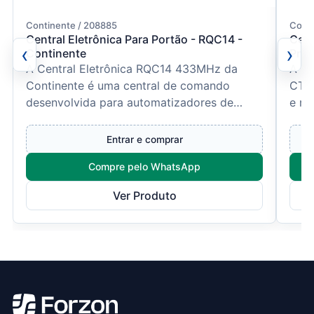
Continente / 208885
Conti
Central Eletrônica Para Portão - RQC14 -
Cent
‹
›
Continente
Pro 
A Central Eletrônica RQC14 433MHz da
A Ce
Continente é uma central de comando
CTN 
desenvolvida para automatizadores de
e mo
portões eletrônicos.Compatível c...
come
Entrar e comprar
Compre pelo WhatsApp
Ver Produto