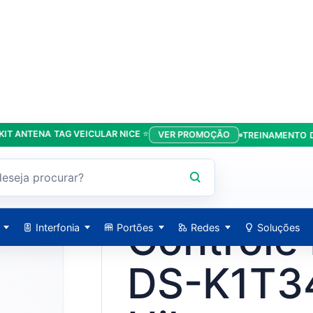
TENA TAG VEICULAR NICE ⭐
VER PROMOÇÃO
TREINAMENTO DA LÍD
T342MWX-E1 Hik
HIKVISION / 28514
Controle
Interfonia
Portões
Redes
Soluções
DS-K1T3