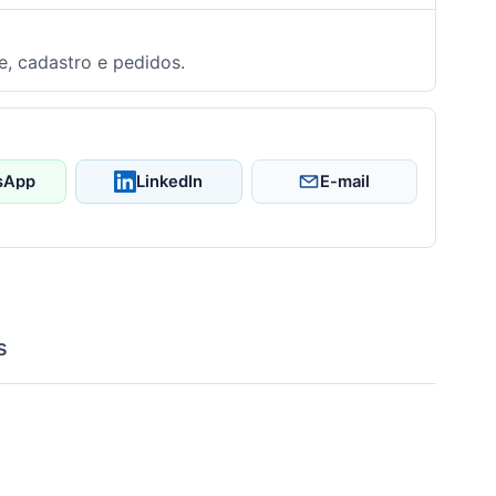
e, cadastro e pedidos.
sApp
LinkedIn
E-mail
s