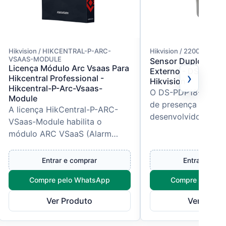
Hikvision / HIKCENTRAL-P-ARC-
Hikvision / 22002
VSAAS-MODULE
Sensor Duplo Pir C
Licença Módulo Arc Vsaas Para
Externo - DS-PDP1
›
Hikcentral Professional -
Hikvision
Hikcentral-P-Arc-Vsaas-
O DS-PDP18-HM é 
Module
de presença duplo P
A licença HikCentral-P-ARC-
desenvolvido pela H
VSaas-Module habilita o
para aplicações int
módulo ARC VSaaS (Alarm
externas. Projetado
Receiving Center - Video
ambie...
Surveillance as a Service) no
Entrar e comprar
Entrar e com
HikCentral P...
Compre pelo WhatsApp
Compre pelo W
Ver Produto
Ver Produ