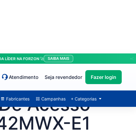
SAIBA MAIS
ER NA FORZON 🚀
CONDIÇ
Atendimento
Seja revendedor
Fazer login
 De Acesso
Fabricantes
Campanhas
+ Categorias
42MWX-E1