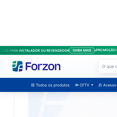
PROMOÇÃO KIT AN
SAIBA MAIS
S PARA INSTALADOR OU REVENDEDOR
Início
/
Produtos
/
Controladoras
/
Controle De Acesso DS-K1
Todos os produtos
CFTV
Acesso