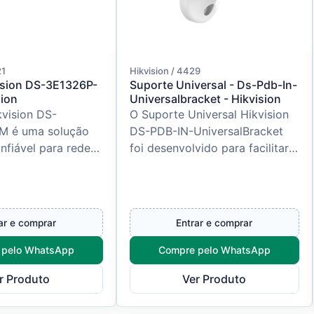
21
Hikvision / 4429
ision DS-3E1326P-
Suporte Universal - Ds-Pdb-In-
sion
Universalbracket - Hikvision
kvision DS-
O Suporte Universal Hikvision
M é uma solução
DS-PDB-IN-UniversalBracket
nfiável para redes
foi desenvolvido para facilitar a
a que necessitam
instalação e o ajuste fino de
acidade de conexão
sensores internos de...
ar e comprar
Entrar e comprar
 pelo WhatsApp
Compre pelo WhatsApp
r Produto
Ver Produto