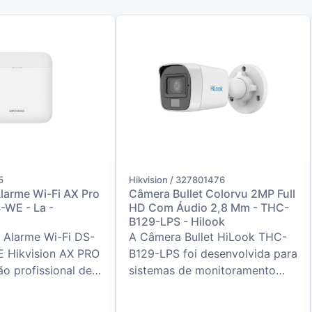
5
Hikvision / 327801476
larme Wi-Fi AX Pro
Câmera Bullet Colorvu 2MP Full
WE - La -
HD Com Áudio 2,8 Mm - THC-
B129-LPS - Hilook
e Alarme Wi-Fi DS-
A Câmera Bullet HiLook THC-
 Hikvision AX PRO
B129-LPS foi desenvolvida para
o profissional de
sistemas de monitoramento
m fio, projetada
que exigem imagens coloridas
cias, comércio...
durante 24 horas por dia. Equ...