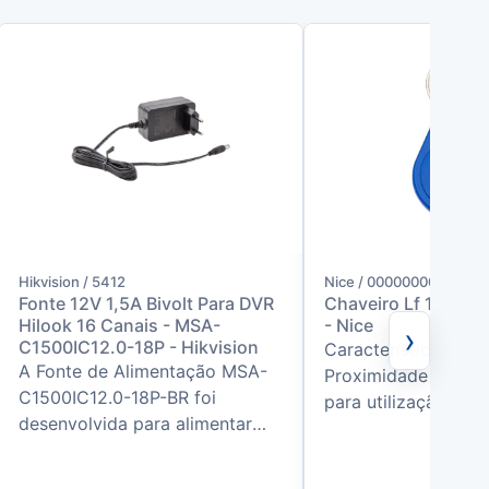
Hikvision / 5412
Nice / 0000000000100
Fonte 12V 1,5A Bivolt Para DVR
Chaveiro Lf 125kHz
Hilook 16 Canais - MSA-
- Nice
›
C1500IC12.0-18P - Hikvision
Características:O C
A Fonte de Alimentação MSA-
Proximidade foi de
C1500IC12.0-18P-BR foi
para utilização nos
desenvolvida para alimentar
controle de acesso
DVRs HiLook e Hikvision,
condomínios, integ
oferecendo tensão estável de
eq...