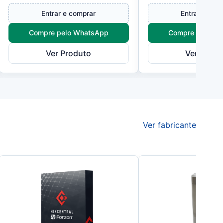
12 VDC e c...
Entrar e comprar
Entrar e com
Compre pelo WhatsApp
Compre pelo W
Ver Produto
Ver Produ
Ver fabricante