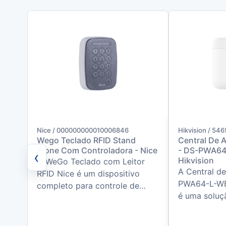
Nice / 000000000010006846
Hikvision / 546
Wego Teclado RFID Stand
Central De A
Alone Com Controladora - Nice
- DS-PWA64-
‹
Hikvision
O WeGo Teclado com Leitor
A Central d
RFID Nice é um dispositivo
PWA64-L-WE
completo para controle de
é uma soluçã
acesso, reunindo em um único
segurança se
equipamento teclado numérico
para residên
retro...