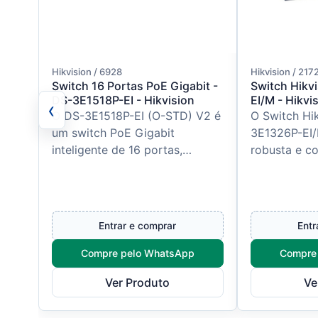
Hikvision / 6928
Hikvision / 217
Switch 16 Portas PoE Gigabit -
Switch Hikv
DS-3E1518P-EI - Hikvision
EI/M - Hikvi
‹
O DS-3E1518P-EI (O-STD) V2 é
O Switch Hi
um switch PoE Gigabit
3E1326P-EI/
inteligente de 16 portas,
robusta e co
desenvolvido pela Hikvision
de seguranç
para projetos de CFTV IP e
de alta cap
redes corp...
e al...
Entrar e comprar
Entr
Compre pelo WhatsApp
Compre
Ver Produto
Ve