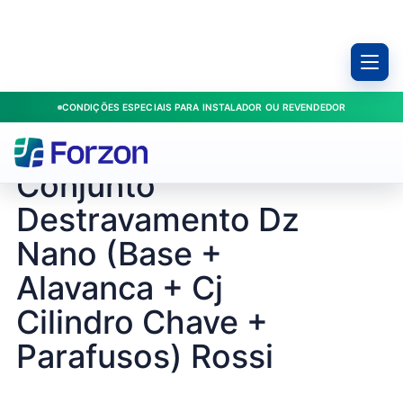
CONDIÇÕES ESPECIAIS PARA INSTALADOR OU REVENDEDOR
Início
/
Produtos
/
Deslizantes
/
Conjunto Destravamento Dz Nano (Base + Alavanca + Cj Cilindro Chave + Parafusos) Rossi
ROSSI / R-11934
Conjunto
Destravamento Dz
Nano (Base +
Alavanca + Cj
Cilindro Chave +
Parafusos) Rossi