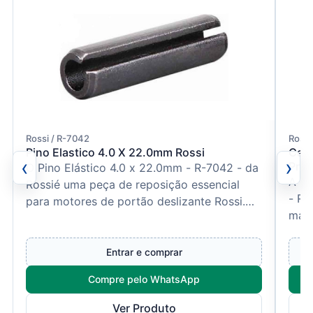
Rossi / R-7042
Rossi
Pino Elastico 4.0 X 22.0mm Rossi
Caix
‹
›
Pres
O Pino Elástico 4.0 x 22.0mm - R-7042 - da
A Ca
Rossié uma peça de reposição essencial
- Ro
para motores de portão deslizante Rossi.
manu
Projetado para asse...
auto
Entrar e comprar
Compre pelo WhatsApp
Ver Produto