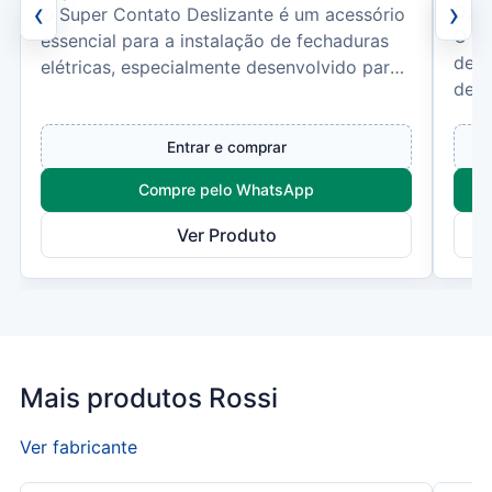
‹
›
Dz S
O Super Contato Deslizante é um acessório
O DZ
essencial para a instalação de fechaduras
desl
elétricas, especialmente desenvolvido para
de a
garantir um aca...
rápi
Entrar e comprar
Compre pelo WhatsApp
Ver Produto
Mais produtos Rossi
Ver fabricante