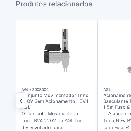
Produtos relacionados
AGL / 2008004
AGL
Conjunto Movimentador Trino
Acionament
‹
220V Sem Acionamento - BV4 -
Basculante 
AGL
1,5m Fuso Ø
O Conjunto Movimentador
O Acioname
Trino BV4 220V da AGL foi
Trino New B
desenvolvido para
com Fuso Ø 