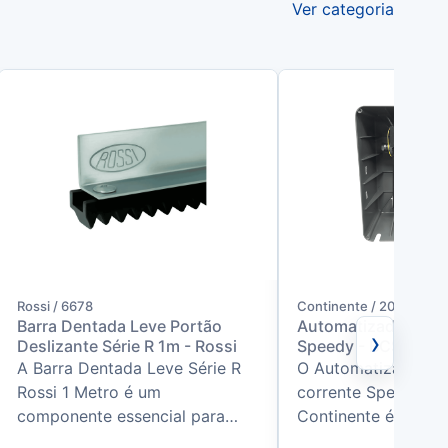
Ver categoria
Rossi / 6678
Continente / 207638
Barra Dentada Leve Portão
Automatizador Bas
›
Deslizante Série R 1m - Rossi
Speedy - BCS100 – 
A Barra Dentada Leve Série R
O Automatizador Ba
Rossi 1 Metro é um
corrente Speedy B
componente essencial para
Continente é um e
automatizadores de portões
de alto desempenho