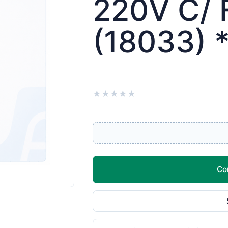
220V C/ 
(18033) *
★
★
★
★
★
Co