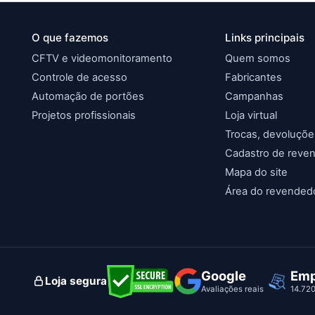
O que fazemos
Links principais
CFTV e videomonitoramento
Quem somos
Controle de acesso
Fabricantes
Automação de portões
Campanhas
Projetos profissionais
Loja virtual
Trocas, devoluçõe
Cadastro de reve
Mapa do site
Área do revended
Google
Emp
Loja segura
Avaliações reais
14.72