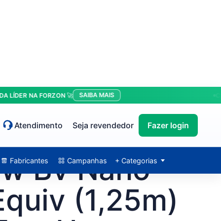
SAIBA MAIS
DER NA FORZON 🚀
CONDI
Atendimento
Seja revendedor
Fazer login
ew Bv Nano
Fabricantes
Campanhas
+ Categorias
Equiv (1,25m)