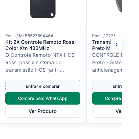
Rossi / MLB5527694464
Rossi / 7271
›
Kit 2X Controle Remoto Rossi
Transmisso Hcs Sa
Color Xtn 433MHz
Preto Modelo Antig
O Controle Remoto NTX HCS
CONTROLE ROSSI H
Rossi possui sistema de
Preto - Sistema de
transmissão HCS (anti-
anticlonagem com a
clonagem), frequência 433 Mhz
bilhões de combina
Rolling Code e dois canais
Memorização direta
Entrar e comprar
Entrar e com
independentes...
(sem raspagem de..
Compre pelo WhatsApp
Compre pelo W
Ver Produto
Ver Produ