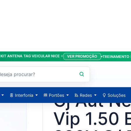
NTENA TAG VEICULAR NICE ⭐
VER PROMOÇÃO
TREINAMENTO DA LÍ
quiv (1,25m) 220V C/ Ferr Up (18033) ** Rossi
ROSSI / 18075
Cj Aut N
Interfonia
Portões
Redes
Soluções
Vip 1.50 