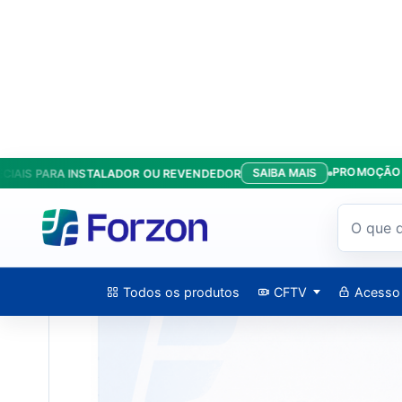
PROMOÇÃO KIT A
SAIBA MAIS
S PARA INSTALADOR OU REVENDEDOR
Início
/
Produtos
/
Basculantes
/
Cj Aut New Bv Nano Vip 1.50 E
Todos os produtos
CFTV
Acesso