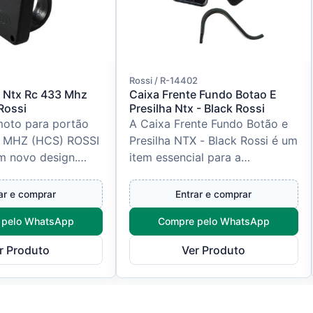
Rossi / R-14402
 Ntx Rc 433 Mhz
Caixa Frente Fundo Botao E
Rossi
Presilha Ntx - Black Rossi
moto para portão
A Caixa Frente Fundo Botão e
 MHZ (HCS) ROSSI
Presilha NTX - Black Rossi é um
m novo design.
item essencial para a
em suas mãos com
manutenção e instalação de
ransmissão Rolling
automatizadores da linha NTX
ar e comprar
Entrar e comprar
da...
 pelo WhatsApp
Compre pelo WhatsApp
r Produto
Ver Produto