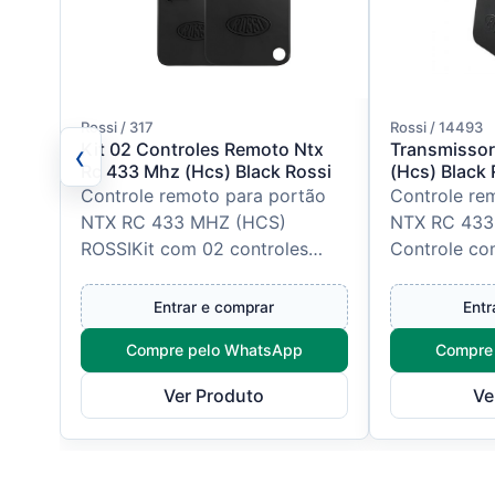
Rossi / 317
Rossi / 14493
‹
Kit 02 Controles Remoto Ntx
Transmissor
Rc 433 Mhz (Hcs) Black Rossi
(Hcs) Black 
Controle remoto para portão
Controle re
NTX RC 433 MHZ (HCS)
NTX RC 433
ROSSIKit com 02 controles
Controle co
Rossio, o controle agora com
Segurança 
novo design. Segurança em
sistema de t
Entrar e comprar
Entr
suas mãos co...
Cod...
Compre pelo WhatsApp
Compre
Ver Produto
Ve