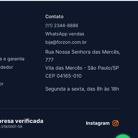
Contato
(11) 2344-8886
WhatsApp vendas
loja@forzon.com.br
Rua Nossa Senhora das Mercês,
s e garantia
777
ndedor
Vila das Mercês - São Paulo/SP
CEP 04165-010
or
Segunda a sexta, das 8h às 18h
resa verificada
Instagram
0.519/0001-59