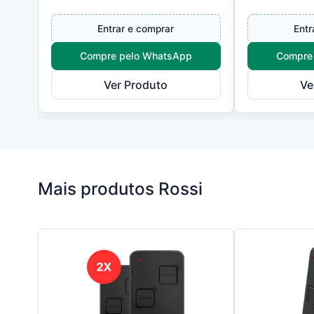
automatização de portões
conjunto mec
basculantes residenciais e
desenvolvid
Entrar e comprar
Entr
comerciais leves, ofer...
automatizado
Compre pelo WhatsApp
Compre
Ver Produto
Ve
Mais produtos Rossi