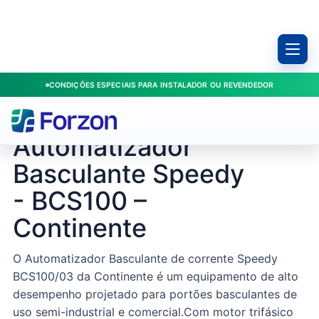
CONDIÇÕES ESPECIAIS PARA INSTALADOR OU REVENDEDOR
Início
/
Produtos
/
Basculantes
/
Automatizador Basculante Speedy - BCS100 – Continente
CONTINENTE / 207638
Automatizador
Basculante Speedy
- BCS100 –
Continente
O Automatizador Basculante de corrente Speedy
BCS100/03 da Continente é um equipamento de alto
desempenho projetado para portões basculantes de
uso semi-industrial e comercial.Com motor trifásico