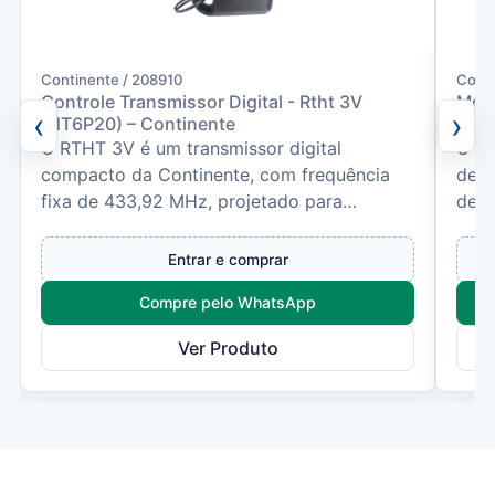
Continente / 208910
Conti
Controle Transmissor Digital - Rtht 3V
Módu
‹
›
(HT6P20) – Continente
Alar
O RTHT 3V é um transmissor digital
O Mó
compacto da Continente, com frequência
dese
fixa de 433,92 MHz, projetado para
de a
acionamento de portões, alarmes e...
meio
Entrar e comprar
Compre pelo WhatsApp
Ver Produto