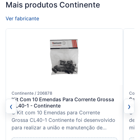
Mais produtos Continente
Ver fabricante
Continente / 206878
Conti
Kit Com 10 Emendas Para Corrente Grossa
Sens
‹
›
CL40-1 - Continente
IRK8
O Kit com 10 Emendas para Corrente
O IR
Grossa CL40-1 Continente foi desenvolvido
de i
para realizar a união e manutenção de
micr
correntes de transmissão ut...
e ex