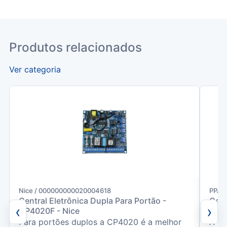
Produtos relacionados
Ver categoria
Nice / 000000000020004618
PPA /
Central Eletrônica Dupla Para Portão -
Cent
‹
›
CP4020F - Nice
Auto
Para portões duplos a CP4020 é a melhor
A Ce