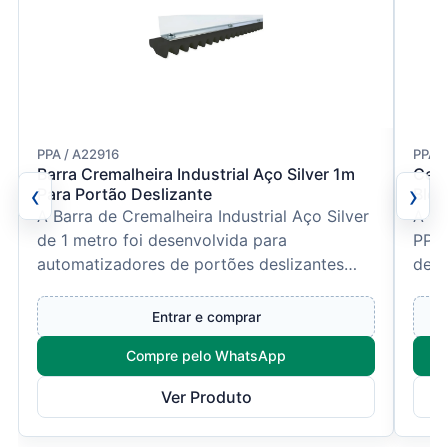
PPA / A22916
PPA /
Barra Cremalheira Industrial Aço Silver 1m
Cent
‹
›
Para Portão Deslizante
Bldc
A Barra de Cremalheira Industrial Aço Silver
A Ce
de 1 metro foi desenvolvida para
PPA 
automatizadores de portões deslizantes
dese
que exigem maior resistên...
equi
Entrar e comprar
Compre pelo WhatsApp
Ver Produto