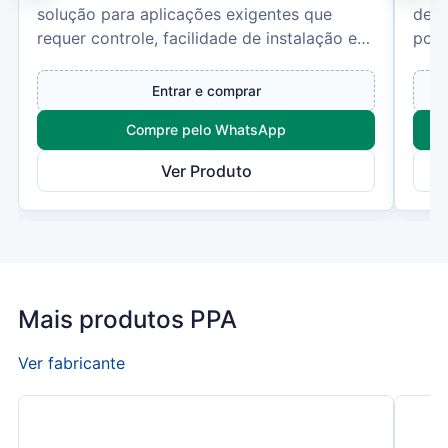
solução para aplicações exigentes que
dese
requer controle, facilidade de instalação e
port
segurança.A Central...
ofer
Entrar e comprar
Compre pelo WhatsApp
Ver Produto
Mais produtos PPA
Ver fabricante