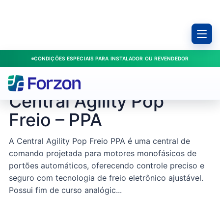
CONDIÇÕES ESPECIAIS PARA INSTALADOR OU REVENDEDOR
Início
/
Produtos
/
Centrais
/
Central Agility Pop Freio – PPA
PPA / A22654
Central Agility Pop
Freio – PPA
A Central Agility Pop Freio PPA é uma central de
comando projetada para motores monofásicos de
portões automáticos, oferecendo controle preciso e
seguro com tecnologia de freio eletrônico ajustável.
Possui fim de curso analógic...