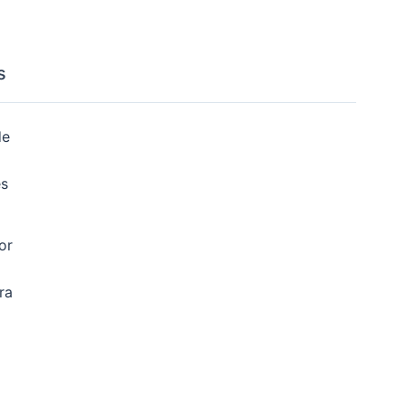
s
de
és
or
ra