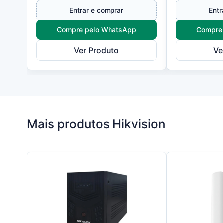
exigem alta capacidade de
velocidade e
Entrar e comprar
Entr
expansão,...
ambientes...
Compre pelo WhatsApp
Compre
Ver Produto
Ve
Mais produtos Hikvision