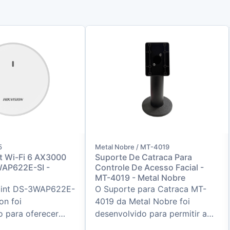
5
Metal Nobre / MT-4019
t Wi-Fi 6 AX3000
Suporte De Catraca Para
WAP622E-SI -
Controle De Acesso Facial -
MT-4019 - Metal Nobre
oint DS-3WAP622E-
O Suporte para Catraca MT-
on foi
4019 da Metal Nobre foi
o para oferecer
desenvolvido para permitir a
e Wi-Fi 6 de alta
instalação segura e profissional