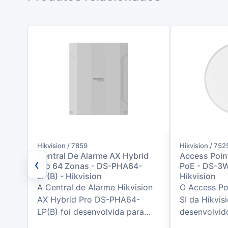
Hikvision / 7859
Hikvision / 752
Central De Alarme AX Hybrid
Access Poin
‹
Pro 64 Zonas - DS-PHA64-
PoE - DS-3
LP(B) - Hikvision
Hikvision
A Central de Alarme Hikvision
O Access P
AX Hybrid Pro DS-PHA64-
SI da Hikvisi
LP(B) foi desenvolvida para
desenvolvid
projetos de segurança que
conectividad