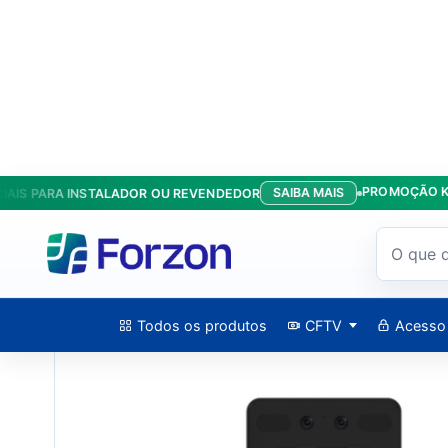
PROMOÇÃO KIT ANT
SAIBA MAIS
 PARA INSTALADOR OU REVENDEDOR
Início
/
Produtos
/
Acesso
/
Terminal De Reconhecimento Facia
Todos os produtos
CFTV
Acesso