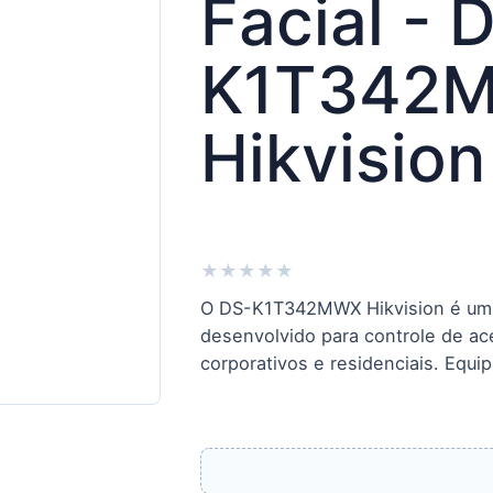
Facial - 
K1T342M
Hikvision
★
★
★
★
★
O DS-K1T342MWX Hikvision é um t
desenvolvido para controle de a
corporativos e residenciais. Equi