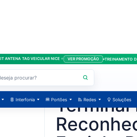
ENA TAG VEICULAR NICE ⭐
VER PROMOÇÃO
TREINAMENTO DA LÍDE
l - DS-K1T342MWX - Hikvision
HIKVISION / 5163
Terminal
Interfonia
Portões
Redes
Soluções
Reconhe