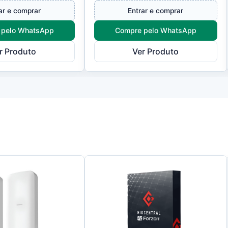
 estabilidade em
de controladores de acesso
ar e comprar
Entrar e comprar
fac...
 pelo WhatsApp
Compre pelo WhatsApp
r Produto
Ver Produto