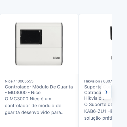
Nice / 10005555
Hikvision / 8307
Controlador Módulo De Guarita
Suporte Controle D
›
- MG3000 - Nice
Catraca DS-KAB6-
Hikvision
O MG3000 Nice é um
O Suporte de Catra
controlador de módulo de
KAB6-ZU1 Hikvisio
guarita desenvolvido para
solução prática e ef
operações de controle de
a instalação de ter
acesso em condomínios,