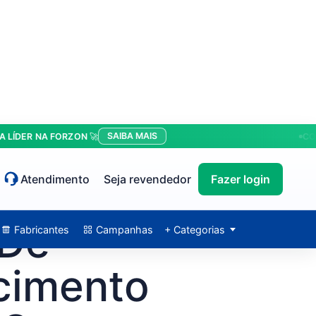
SAIBA MAIS
R NA FORZON 🚀
CONDIÇÕ
Atendimento
Seja revendedor
Fazer login
 De
Fabricantes
Campanhas
+ Categorias
cimento