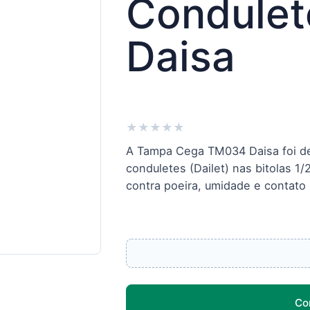
Condulet
Daisa
★
★
★
★
★
A Tampa Cega TM034 Daisa foi de
conduletes (Dailet) nas bitolas 1/
contra poeira, umidade e contato 
Co