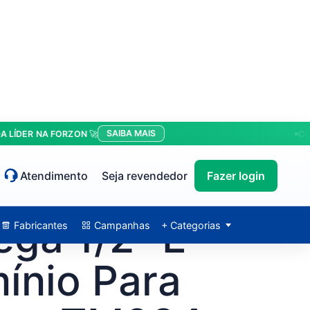
SAIBA MAIS
ER NA FORZON 🚀
CONDIÇ
Atendimento
Seja revendedor
Fazer login
ga 1/2" E
Fabricantes
Campanhas
+ Categorias
ínio Para