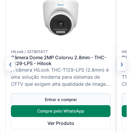
HiLook / 327801477
HiLoo
Câmera Dome 2MP Colorvu 2.8mm - THC-
Câm
‹
›
T129-LPS - Hilook
PIC 
A câmera HiLook THC-T129-LPS (2.8mm) é
A câ
uma solução moderna para sistemas de
T120
CFTV que exigem alta qualidade de imagem
CFTV
e monitoramento contínuo...
defi
Entrar e comprar
Compre pelo WhatsApp
Ver Produto