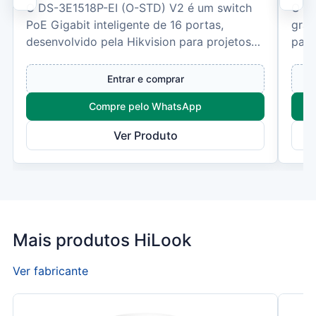
O DS-3E1518P-EI (O-STD) V2 é um switch
O D
PoE Gigabit inteligente de 16 portas,
grav
desenvolvido pela Hikvision para projetos
para
de CFTV IP e redes corp...
Comp
Entrar e comprar
Compre pelo WhatsApp
Ver Produto
Mais produtos HiLook
Ver fabricante