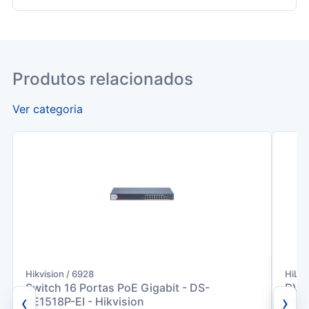
Produtos relacionados
Ver categoria
Hikvision / 6928
HiLo
Switch 16 Portas PoE Gigabit - DS-
DVR 
‹
›
3E1518P-EI - Hikvision
Hilo