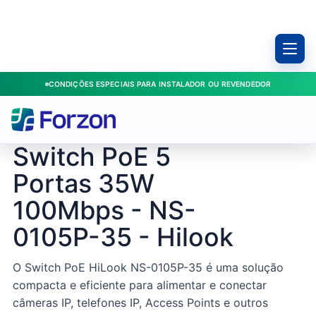
CONDIÇÕES ESPECIAIS PARA INSTALADOR OU REVENDEDOR
Switches
Início
/
Produtos
/
/
Switch PoE 5 Portas 35W 100Mbps - NS-0105P-35 - Hilook
PoE
HILOOK / 5473
Switch PoE 5
Portas 35W
100Mbps - NS-
0105P-35 - Hilook
O Switch PoE HiLook NS-0105P-35 é uma solução
compacta e eficiente para alimentar e conectar
câmeras IP, telefones IP, Access Points e outros