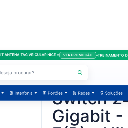
ENA TAG VEICULAR NICE ⭐
VER PROMOÇÃO
TREINAMENTO DA LÍDE
4-E(B) - Hikvision
HIKVISION / 21780
Switch 2
Interfonia
Portões
Redes
Soluções
Gigabit 