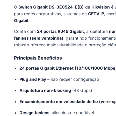
O
Switch Gigabit DS-3E0524-E(B)
da
Hikvision
é 
para redes corporativas, sistemas de
CFTV IP
, esc
Gigabit
.
Conta com
24 portas RJ45 Gigabit
, arquitetura
non
fanless (sem ventoinha)
, garantindo funcionamento
robusto oferece maior durabilidade e proteção elét
Principais Benefícios
24 portas Gigabit Ethernet (10/100/1000 Mbps
Plug and Play
– não requer configuração
Arquitetura non-blocking
(48 Gbps)
Encaminhamento em velocidade de fio (wire-s
Design fanless
: silencioso e confiável