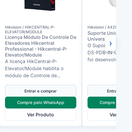
Hikvision / HIKCENTRAL-P-
Hikvision / 4429
ELEVATOR/MODULE
Suporte Universal 
Licença Módulo De Controle De
Universalbracket - 
›
Elevadores Hikcentral
O Suporte Universal
Professional - Hikcentral-P-
DS-PDB-IN-Univers
Elevator/Module
foi desenvolvido par
A licença HikCentral-P-
instalação e o ajust
Elevator/Module habilita o
sensores internos de
módulo de Controle de
Elevadores no HikCentral
Professional, permitindo
Entrar e comprar
Entrar e com
integrar elevadores...
Compre pelo WhatsApp
Compre pelo W
Ver Produto
Ver Produ