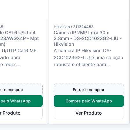
45
Hikvision / 311324453
de CAT6 U/Utp 4
Câmera IP 2MP Infra 30m
- 23AWGX4P - Mpt
2.8mm - DS-2CD1023G2-LIU -
0m)
Hikvision
 U/UTP Cat6 MPT
A câmera IP Hikvision DS-
vido para
2CD1023G2-LIU é uma solução
de redes
robusta e eficiente para
 que exigem alta
monitoramento profissional em
 na transmissão de
redes IP. Com resolução Full
cons...
HD 2M...
ar e comprar
Entrar e comprar
 pelo WhatsApp
Compre pelo WhatsApp
r Produto
Ver Produto