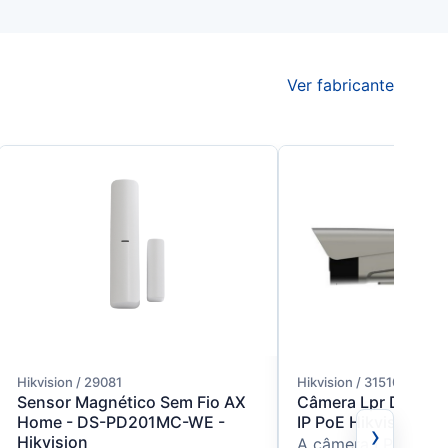
Ver fabricante
Hikvision / 29081
Hikvision / 315101985
Sensor Magnético Sem Fio AX
Câmera Lpr Ds TC
Home - DS-PD201MC-WE -
IP PoE Hikvision
›
Hikvision
A câmera LPR Hikvi