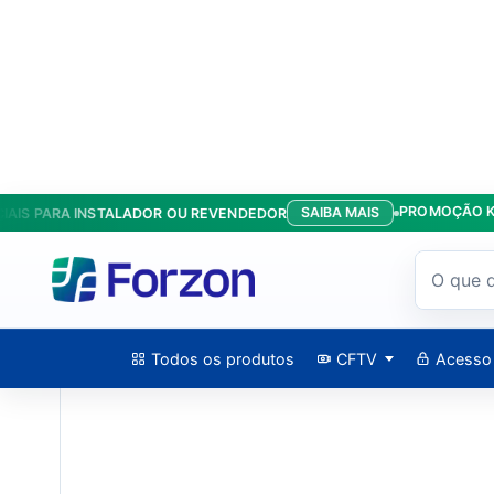
PROMOÇÃO KIT ANT
SAIBA MAIS
PARA INSTALADOR OU REVENDEDOR
Início
/
Produtos
/
Redes
/
Switch 24 Portas Gigabit - DS-3E052
Todos os produtos
CFTV
Acesso