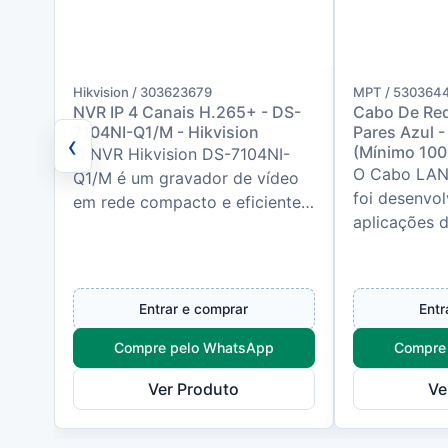
Hikvision / 303623679
MPT / 530364
NVR IP 4 Canais H.265+ - DS-
Cabo De Re
7104NI-Q1/M - Hikvision
Pares Azul 
‹
(Mínimo 10
O NVR Hikvision DS-7104NI-
O Cabo LAN
Q1/M é um gravador de vídeo
foi desenvol
em rede compacto e eficiente,
aplicações 
ideal para sistemas de CFTV IP
estruturadas
de pequeno e médio porte. S...
performance
dados. Com 
Entrar e comprar
Entr
Compre pelo WhatsApp
Compre
Ver Produto
Ve