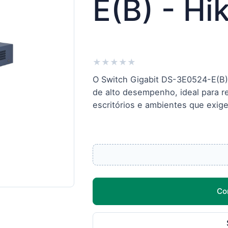
E(B) - Hi
★
★
★
★
★
O Switch Gigabit DS-3E0524-E(B)
de alto desempenho, ideal para r
escritórios e ambientes que exige
Co