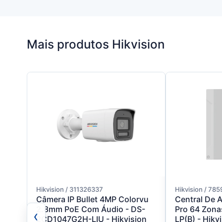
Mais produtos Hikvision
Hikvision / 311326337
Hikvision / 785
Câmera IP Bullet 4MP Colorvu
Central De 
2.8mm PoE Com Áudio - DS-
Pro 64 Zona
‹
2CD1047G2H-LIU - Hikvision
LP(B) - Hikv