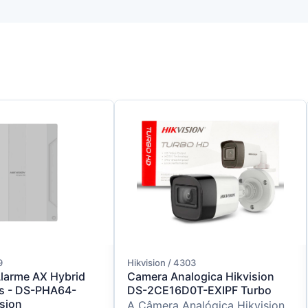
9
Hikvision / 4303
Alarme AX Hybrid
Camera Analogica Hikvision
s - DS-PHA64-
DS-2CE16D0T-EXIPF Turbo
ision
A Câmera Analógica Hikvision