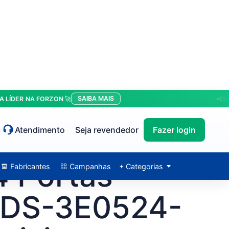
SAIBA MAIS
R NA FORZON 🚀
CONDIÇÕ
Atendimento
Seja revendedor
Fazer login
4 Portas
Fabricantes
Campanhas
+ Categorias
- DS-3E0524-