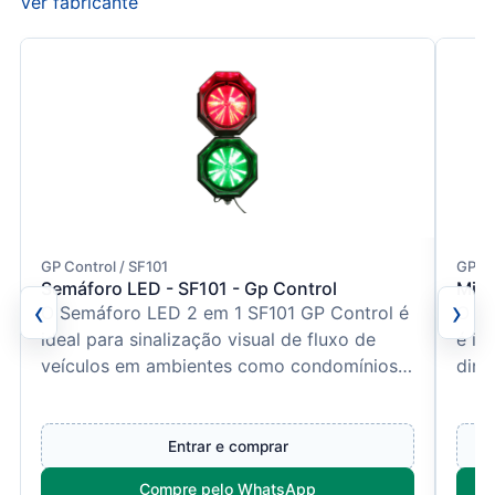
Ver fabricante
GP Control / SF101
GP Co
Semáforo LED - SF101 - Gp Control
Mini
‹
›
O Semáforo LED 2 em 1 SF101 GP Control é
O Mi
ideal para sinalização visual de fluxo de
é id
veículos em ambientes como condomínios e
dire
estacionamentos, c...
ambi
Entrar e comprar
Compre pelo WhatsApp