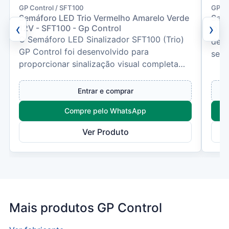
GP Control / SFT100
GP C
Semáforo LED Trio Vermelho Amarelo Verde
Sens
‹
›
12V - SFT100 - Gp Control
O Se
O Semáforo LED Sinalizador SFT100 (Trio)
dese
GP Control foi desenvolvido para
sent
proporcionar sinalização visual completa
e to
em sistemas de controle de...
Entrar e comprar
Compre pelo WhatsApp
Ver Produto
Mais produtos GP Control