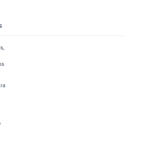
s
s,
os
tra
e