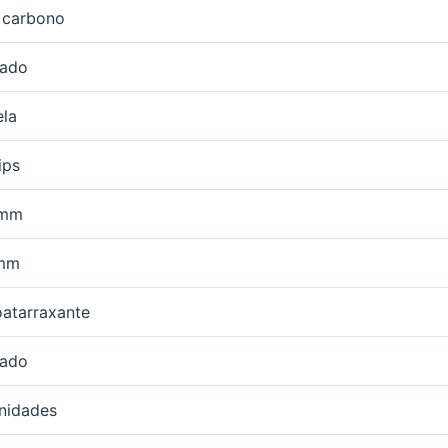
 carbono
cado
ela
ips
 mm
mm
atarraxante
cado
nidades