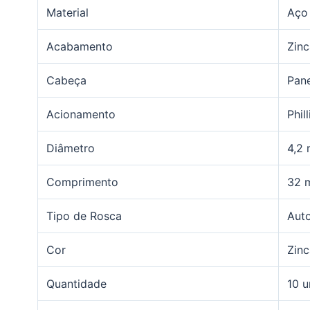
Material
Aço
Acabamento
Zin
Cabeça
Pan
Acionamento
Phill
Diâmetro
4,2
Comprimento
32 
Tipo de Rosca
Auto
Cor
Zin
Quantidade
10 u