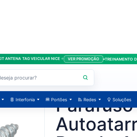
ENA TAG VEICULAR NICE ⭐
VER PROMOÇÃO
TREINAMENTO DA LÍD
a 4,2X32MM - Pacote Com 10 Unidades - Forzon
FORZON / PCPP19
Parafuso
Interfonia
Portões
Redes
Soluções
Autoatar