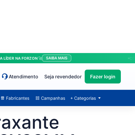
SAIBA MAIS
ER NA FORZON 🚀
CONDIÇ
Atendimento
Seja revendedor
Fazer login
Fabricantes
Campanhas
+ Categorias
raxante