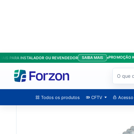
PROMOÇÃO KIT ANT
SAIBA MAIS
 PARA INSTALADOR OU REVENDEDOR
Início
/
Produtos
/
Parafusos
/
Parafuso Autoatarraxante Panel
Todos os produtos
CFTV
Acesso