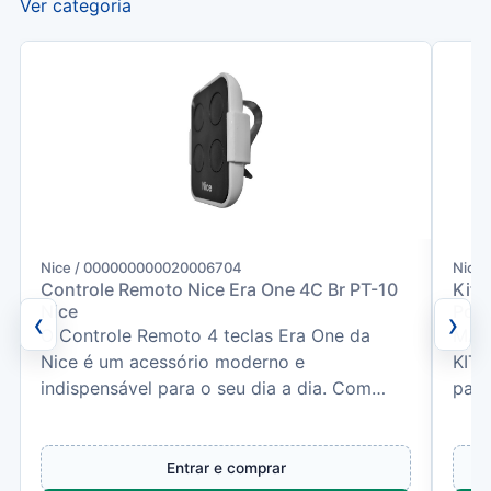
Ver categoria
Nice / 000000000020006704
Nice
Controle Remoto Nice Era One 4C Br PT-10
Kit 
Nice
Port
‹
›
O Controle Remoto 4 teclas Era One da
MAI
Nice é um acessório moderno e
KIT 
indispensável para o seu dia a dia. Com
para
uma frequência de 433,92MHz e um s...
Cont
Entrar e comprar