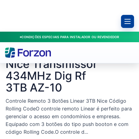
CONDIÇÕES ESPECIAIS PARA INSTALADOR OU REVENDEDOR
Início
/
Produtos
/
Controles
/
Nice Transmissor 434MHz Dig Rf 3TB AZ-10
NICE / 20007254
Nice Transmissor
434MHz Dig Rf
3TB AZ-10
Controle Remoto 3 Botões Linear 3TB Nice Código
Rolling CodeO controle remoto Linear é perfeito para
gerenciar o acesso em condomínios e empresas.
Equipado com 3 botões do tipo push booton e com
código Rolling Code.O controle d...