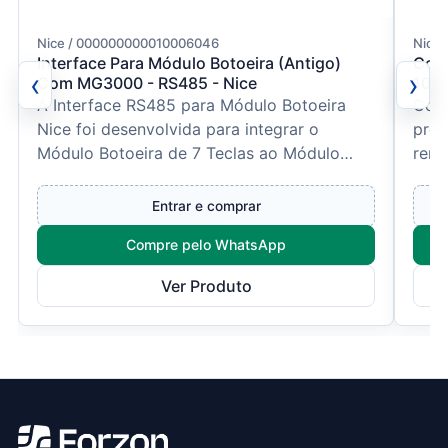
Nice / 000000000010006046
Nice
Interface Para Módulo Botoeira (Antigo)
Cont
‹
›
Com MG3000 - RS485 - Nice
10 -
A Interface RS485 para Módulo Botoeira
Com 
Nice foi desenvolvida para integrar o
prec
Módulo Botoeira de 7 Teclas ao Módulo
remo
Guarita MG3000, utilizando...
idea
Entrar e comprar
Compre pelo WhatsApp
Ver Produto