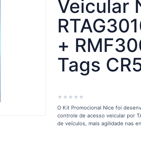
Veicular 
RTAG301
+ RMF30
Tags CR
★
★
★
★
★
O Kit Promocional Nice foi desen
controle de acesso veicular por 
de veículos, mais agilidade nas e