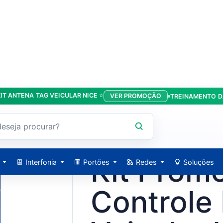
ENA TAG VEICULAR NICE ⭐
VER PROMOÇÃO
TREINAMENTO DA LÍDE
ular Nice RTAG3010 + MG3000 + RMF3004 + 100 Tags CR5
NICE / PROMO-KIT-NICE-TAG
Kit Prom
Interfonia
Portões
Redes
Soluções
Controle