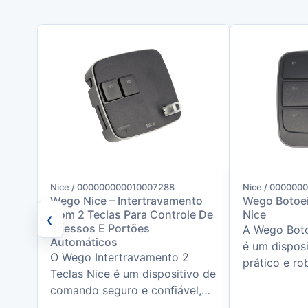
Nice / 000000000010007288
Nice / 000000
Wego Nice – Intertravamento
Wego Botoei
‹
Com 2 Teclas Para Controle De
Nice
Acessos E Portões
A Wego Boto
Automáticos
é um dispos
O Wego Intertravamento 2
prático e ro
Teclas Nice é um dispositivo de
para atender
comando seguro e confiável,
necessidades
projetado para aplicações em