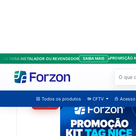
PROMOÇÃO KIT ANT
SAIBA MAIS
PARA INSTALADOR OU REVENDEDOR
Início
/
Produtos
/
Kit Promocional Controle De Acesso Veic
Todos os produtos
CFTV
Acesso
PROMOÇÃO