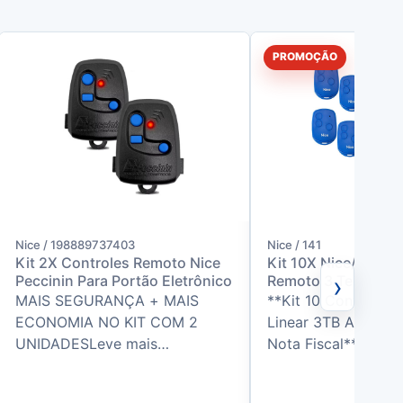
PROMOÇÃO
Nice / 198889737403
Nice / 141
Kit 2X Controles Remoto Nice
Kit 10X Nice/Linear
›
Peccinin Para Portão Eletrônico
Remoto 3 Teclas Az
MAIS SEGURANÇA + MAIS
**Kit 10 Controles
ECONOMIA NO KIT COM 2
Linear 3TB Azul - Or
UNIDADESLeve mais
Nota Fiscal**O Kit 
praticidade para o seu dia a dia
unidades do Contr
com o Kit com 2 Controles
Nice/Linear 3TB Azul