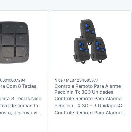
000010007284
Nice / MLB4234085377
ra Com 8 Teclas -
Controle Remoto Para Alarme
Peccinin Tx 3C3 Unidades
eira 8 Teclas Nice
Controle Remoto Para Alarme
itivo de comando
Peccinin TX 3C - 3 UnidadesO
busto, desenvolvido
Controle Remoto Para Alarme
 a diferentes
Peccinin TX 3C é a solução
 em portões au...
ideal para quem busca