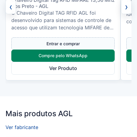
Chaveiro Digital Tag RFID MIFARE 13,56 Mhz
Tele
‹
›
Abs Preto - AGL
O TD
O Chaveiro Digital TAG RFID AGL foi
idea
desenvolvido para sistemas de controle de
cond
acesso que utilizam tecnologia MIFARE de
clara
13,56 MHz. Compacto, re...
Entrar e comprar
Compre pelo WhatsApp
Ver Produto
Mais produtos AGL
Ver fabricante