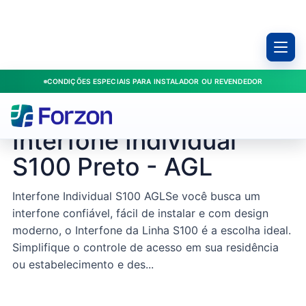
CONDIÇÕES ESPECIAIS PARA INSTALADOR OU REVENDEDOR
Início
/
Produtos
/
Porteiros
/
Interfone Individual S100 Preto - AGL
AGL / 1104024
Interfone Individual
S100 Preto - AGL
Interfone Individual S100 AGLSe você busca um
interfone confiável, fácil de instalar e com design
moderno, o Interfone da Linha S100 é a escolha ideal.
Simplifique o controle de acesso em sua residência
ou estabelecimento e des...