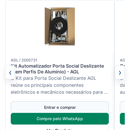
AGL / 2005731
AGL 
Kit Automatizador Porta Social Deslizante
Conj
‹
›
(Sem Perfis De Alumínio) - AGL
Acio
O Kit para Porta Social Deslizante AGL
O Co
reúne os principais componentes
da A
eletrônicos e mecânicos necessários para a
auto
montagem de um sistema autom...
resi
Entrar e comprar
Compre pelo WhatsApp