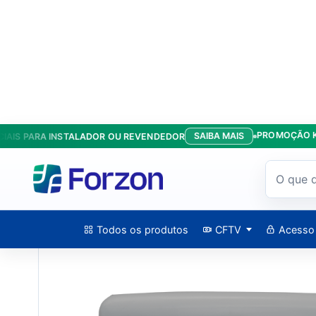
PROMOÇÃO KIT ANT
SAIBA MAIS
 PARA INSTALADOR OU REVENDEDOR
Início
/
Produtos
/
Barreiras
/
Eletrificador De Cerca Wi-Fi Rvd 
Todos os produtos
CFTV
Acesso