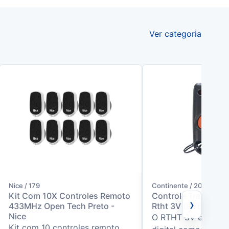
Ver categoria
Nice / 179
Continente / 208910
Kit Com 10X Controles Remoto
Controle Transmisso
›
433MHz Open Tech Preto -
Rtht 3V (HT6P20) –
Nice
O RTHT 3V é um tr
Kit com 10 controles remoto