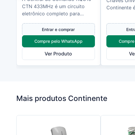
Chaves Univ
CTN 433MHz é um circuito
Continente 
eletrônico completo para
elétrico ori
controle e automação de
para realizar
portões industriais, residenciais
entre...
Entrar e comprar
Entr
e comer...
Compre pelo WhatsApp
Compre
Ver Produto
Ve
Mais produtos Continente