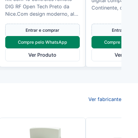
digital compacto d
DIG RF Open Tech Preto da
Continente, com fr
Nice.Com design moderno, alta
fixa de 433,92 MHz
resistência e precisão no
para acionamento d
acionamento, o controle
alarmes e...
Entrar e comprar
Entrar e com
remoto D...
Compre pelo WhatsApp
Compre pelo W
Ver Produto
Ver Produ
Ver fabricante