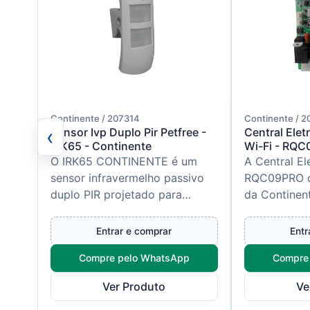
Continente / 207314
Continente / 
‹
Sensor Ivp Duplo Pir Petfree -
Central Ele
IRK65 - Continente
Wi-Fi - RQC
O IRK65 CONTINENTE é um
A Central El
sensor infravermelho passivo
RQC09PRO 
duplo PIR projetado para
da Continent
aplicações internas e externas,
para automa
oferecendo detecção precisa e
portões bas
Entrar e comprar
Entr
co...
deslizantes, 
Compre pelo WhatsApp
Compre
Ver Produto
Ve