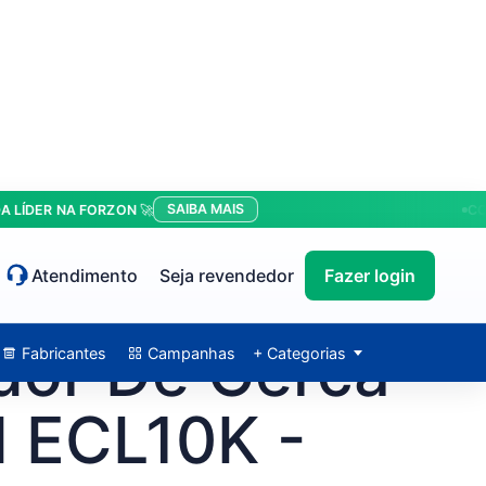
SAIBA MAIS
R NA FORZON 🚀
CONDIÇÕ
Atendimento
Seja revendedor
Fazer login
ador De Cerca
Fabricantes
Campanhas
+ Categorias
d ECL10K -