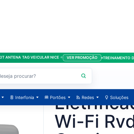
ENA TAG VEICULAR NICE ⭐
VER PROMOÇÃO
TREINAMENTO DA LÍDE
ECL10K - Continente
CONTINENTE / 208974
Eletrific
Interfonia
Portões
Redes
Soluções
Wi-Fi Rv