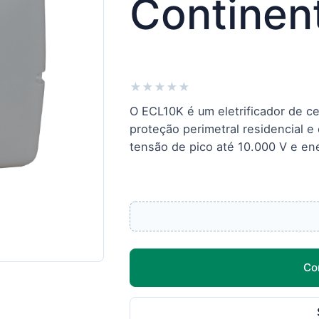
Continen
★
★
★
★
★
O ECL10K é um eletrificador de ce
proteção perimetral residencial e
tensão de pico até 10.000 V e ener
Co