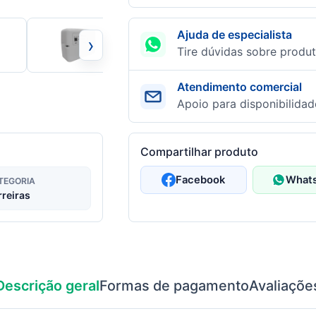
Ajuda de especialista
›
Tire dúvidas sobre produt
Atendimento comercial
Apoio para disponibilidad
Compartilhar produto
Facebook
What
TEGORIA
rreiras
Descrição geral
Formas de pagamento
Avaliaçõe