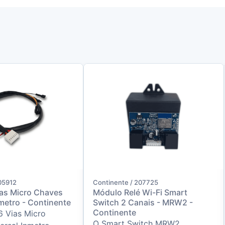
05912
Continente / 207725
ias Micro Chaves
Módulo Relé Wi-Fi Smart
metro - Continente
Switch 2 Canais - MRW2 -
Continente
6 Vias Micro
O Smart Switch MRW2