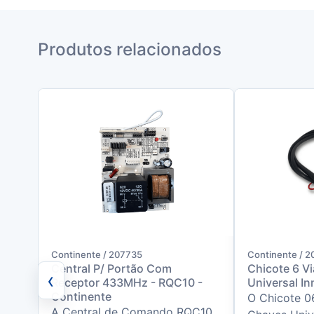
Produtos relacionados
Continente / 207735
Continente / 2
Central P/ Portão Com
Chicote 6 V
‹
Receptor 433MHz - RQC10 -
Universal In
Continente
O Chicote 0
A Central de Comando RQC10