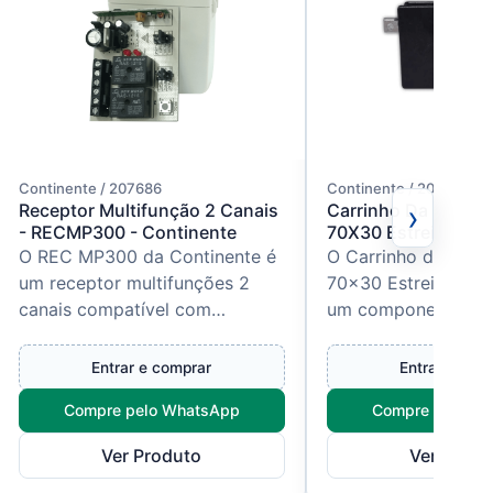
Continente / 207686
Continente / 205278
›
Receptor Multifunção 2 Canais
Carrinho Da Calha 
- RECMP300 - Continente
70X30 Estreito - C
O REC MP300 da Continente é
O Carrinho da Calh
um receptor multifunções 2
70x30 Estreito Con
canais compatível com
um componente orig
controles padrão HT (Code
desenvolvido para 
Learning), MC e AX, operando
movimentação de p
Entrar e comprar
Entrar e com
na frequên...
bascul...
Compre pelo WhatsApp
Compre pelo W
Ver Produto
Ver Produ