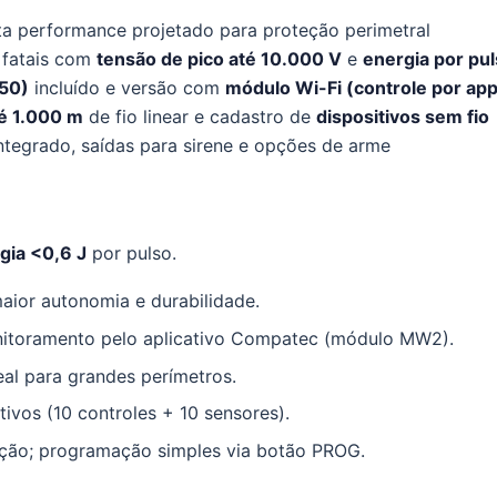
alta performance projetado para proteção perimetral
o fatais com
tensão de pico até 10.000 V
e
energia por pu
650)
incluído e versão com
módulo Wi-Fi (controle por ap
é 1.000 m
de fio linear e cadastro de
dispositivos sem fio
ntegrado, saídas para sirene e opções de arme
gia <0,6 J
por pulso.
aior autonomia e durabilidade.
toramento pelo aplicativo Compatec (módulo MW2).
eal para grandes perímetros.
itivos (10 controles + 10 sensores).
ação; programação simples via botão PROG.