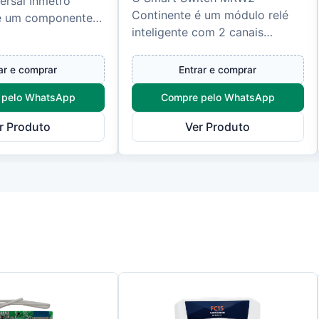
ersal Inmetro
Continente é um módulo relé
é um componente
inteligente com 2 canais
ginal desenvolvido
independentes, desenvolvido
 a interligação
para automação residencial e
ar e comprar
Entrar e comprar
comercial. C...
 pelo WhatsApp
Compre pelo WhatsApp
r Produto
Ver Produto