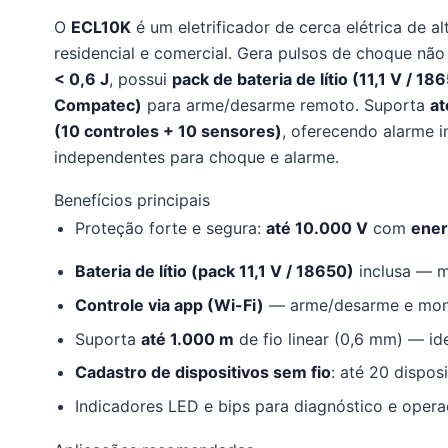
O
ECL10K
é um eletrificador de cerca elétrica de 
residencial e comercial. Gera pulsos de choque nã
< 0,6 J
, possui
pack de bateria de lítio (11,1 V / 18
Compatec)
para arme/desarme remoto. Suporta
at
(10 controles + 10 sensores)
, oferecendo alarme i
independentes para choque e alarme.
Benefícios principais
Proteção forte e segura:
até 10.000 V
com
ener
Bateria de lítio (pack 11,1 V / 18650)
inclusa — m
Controle via app (Wi-Fi)
— arme/desarme e moni
Suporta
até 1.000 m
de fio linear (0,6 mm) — id
Cadastro de dispositivos sem fio
: até 20 dispos
Indicadores LED e bips para diagnóstico e oper