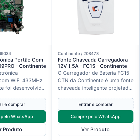
209034
Continente / 208478
trônica Portão Com
Fonte Chaveada Carregadora
09PRO - Continente
12V 1,5A - FC15 - Continente
etrônica
O Carregador de Bateria FC15
com WiFi 433MHz
CTN da Continente é uma fonte
e foi desenvolvida
chaveada inteligente projetada
tizadores de
para alimentar e carregar
culantes e
baterias de 12V com corren...
ar e comprar
Entrar e comprar
oferec...
 pelo WhatsApp
Compre pelo WhatsApp
r Produto
Ver Produto