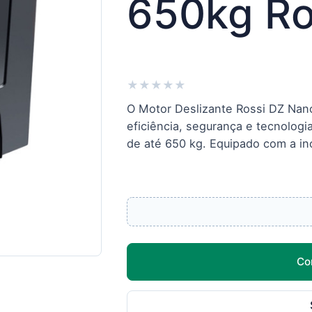
650kg Ro
★
★
★
★
★
O Motor Deslizante Rossi DZ Nano
eficiência, segurança e tecnolog
de até 650 kg. Equipado com a inov
Co