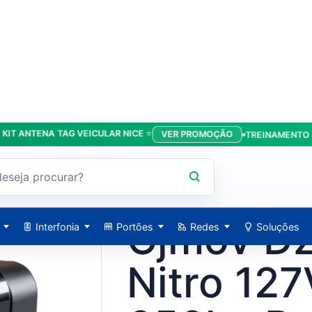
TENA TAG VEICULAR NICE ⭐
VER PROMOÇÃO
TREINAMENTO DA LÍD
220V 650kg Rossi
ROSSI / 16719
Cjmov Dz
Interfonia
Portões
Redes
Soluções
Nitro 12