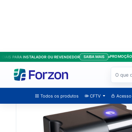
PROMOÇÃO KIT AN
SAIBA MAIS
 PARA INSTALADOR OU REVENDEDOR
Início
/
Produtos
/
Deslizantes
/
Cjmov Dz Nano 36 Nitro 127V/
Todos os produtos
CFTV
Acesso