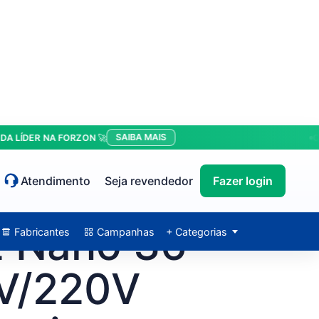
SAIBA MAIS
ER NA FORZON 🚀
CONDIÇ
Atendimento
Seja revendedor
Fazer login
 Nano 36
Fabricantes
Campanhas
+ Categorias
7V/220V