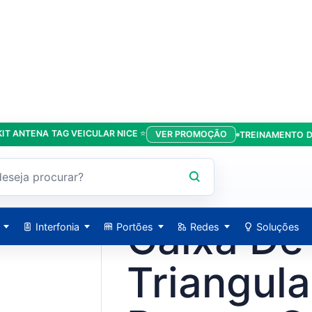
ENA TAG VEICULAR NICE ⭐
VER PROMOÇÃO
TREINAMENTO DA LÍDE
 CFTV Branca Com Tampa - Forzon
FORZON / 30652000719
Caixa De
Interfonia
Portões
Redes
Soluções
Triangul