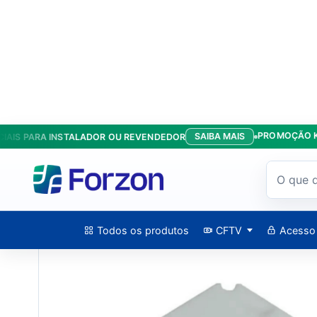
PROMOÇÃO KIT ANT
SAIBA MAIS
 PARA INSTALADOR OU REVENDEDOR
Início
/
Produtos
/
Caixas
/
Caixa De Sobrepor Triangular Para
Todos os produtos
CFTV
Acesso