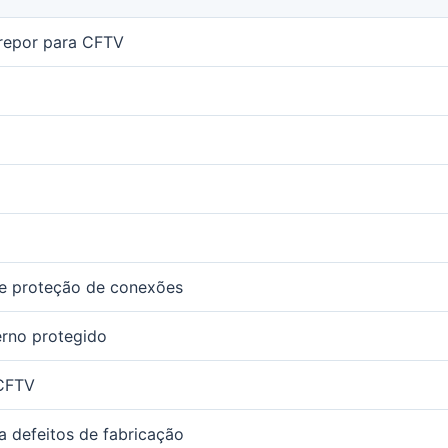
repor para CFTV
e proteção de conexões
erno protegido
CFTV
a defeitos de fabricação