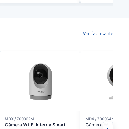
Ver fabricante
MDX / 700062M
MDX / 700064M
Câmera Wi-Fi Interna Smart
Câmera Wi-Fi Inter