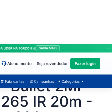
SAIBA MAIS
ER NA FORZON 🚀
CONDIÇ
Atendimento
Seja revendedor
Fazer login
P Bullet 2MP
Fabricantes
Campanhas
+ Categorias
265 IR 20m -