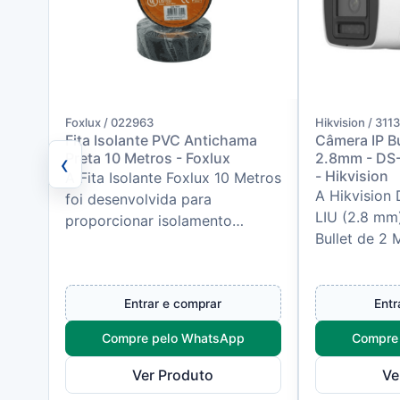
Foxlux / 022963
Hikvision / 31
Fita Isolante PVC Antichama
Câmera IP B
‹
Preta 10 Metros - Foxlux
2.8mm - DS
- Hikvision
A Fita Isolante Foxlux 10 Metros
A Hikvisio
foi desenvolvida para
LIU (2.8 mm
proporcionar isolamento
Bullet de 2
elétrico seguro em emendas,
tecnologia 
conexões e reparos de
fornecer ima
instalações d...
Entrar e comprar
Entr
Compre pelo WhatsApp
Compre
Ver Produto
Ve