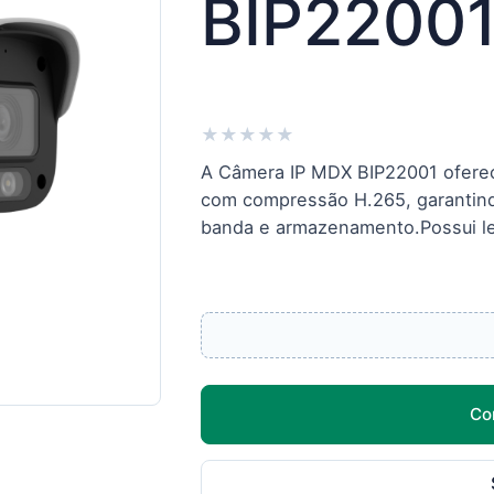
BIP22001
★
★
★
★
★
A Câmera IP MDX BIP22001 oferec
com compressão H.265, garantin
banda e armazenamento.Possui len
Co