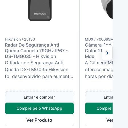
Hikvision / 25130
MDX / 700069M
Radar De Segurança Anti
Câmera Analógica D
›
Queda Cancela 79GHz IP67 -
Color 2MP - DAP22
DS-TMG035 - Hikvision
Mdx
O Radar de Segurança Anti
A Câmera MDX DAP
Queda DS-TMG035 Hikvision
oferece imagens co
foi desenvolvido para aumentar
horas por dia, com 
a segurança e a eficiência de
Full Color 1080P e 
sistemas de controle de acess...
CMOS de alta sensib
Poss...
Entrar e comprar
Entrar e com
Compre pelo WhatsApp
Compre pelo W
Ver Produto
Ver Produ