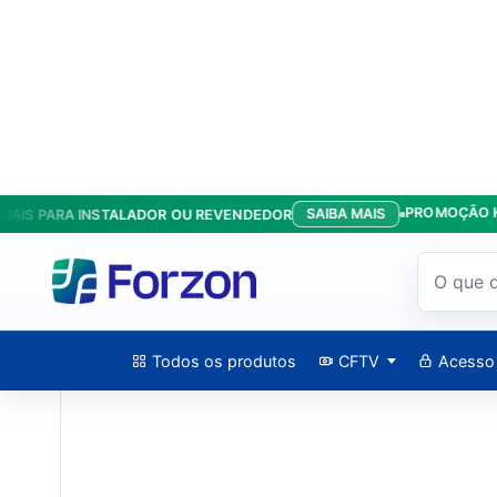
PROMOÇÃO KIT AN
SAIBA MAIS
 PARA INSTALADOR OU REVENDEDOR
Início
/
Produtos
/
CFTV
/
Câmera IP Bullet 2MP 2.8mm H.265 I
Todos os produtos
CFTV
Acesso