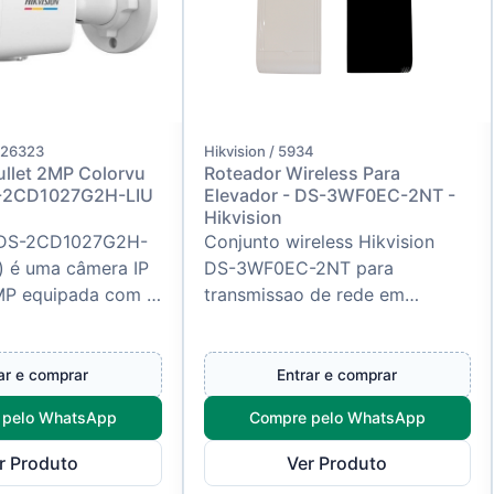
1326323
Hikvision / 5934
ullet 2MP Colorvu
Roteador Wireless Para
-2CD1027G2H-LIU
Elevador - DS-3WF0EC-2NT -
Hikvision
n DS-2CD1027G2H-
Conjunto wireless Hikvision
) é uma câmera IP
DS-3WF0EC-2NT para
 MP equipada com a
transmissao de rede em
ColorVu, capaz de
elevadores, indicado para
gens coloridas 2...
projetos de CFTV sem
cabeamento movel entre a...
ar e comprar
Entrar e comprar
 pelo WhatsApp
Compre pelo WhatsApp
r Produto
Ver Produto