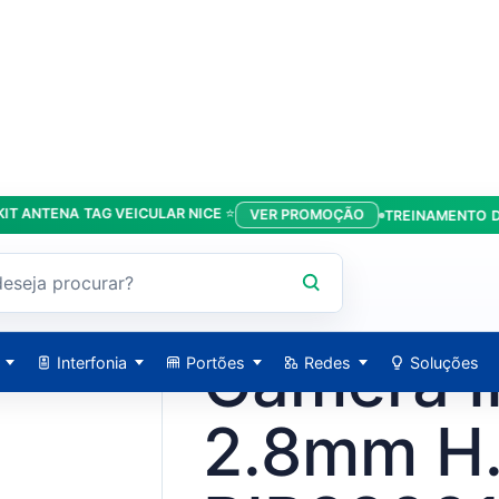
TENA TAG VEICULAR NICE ⭐
VER PROMOÇÃO
TREINAMENTO DA LÍD
R 20m - BIP22001 – Mdx
MDX / 700072M
Câmera I
Interfonia
Portões
Redes
Soluções
2.8mm H.