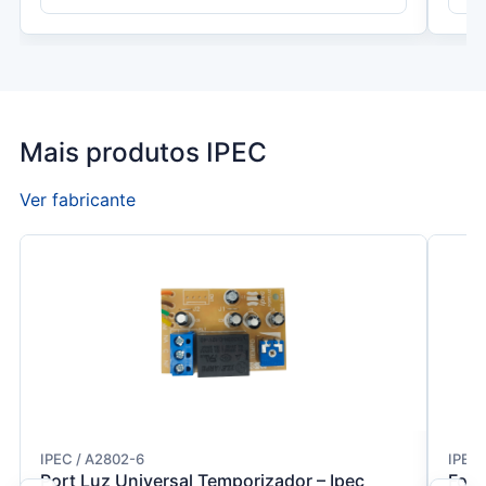
Mais produtos IPEC
Ver fabricante
IPEC / A2802-6
IPEC 
Port Luz Universal Temporizador – Ipec
Foto