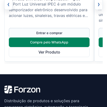
‹
›
IR 15
O Port Luz Universal IPEC é um módulo
A Fo
temporizador eletrônico desenvolvido para
um s
acionar luzes, sinaleiras, travas elétricas e
simp
outros dispositi...
auto
Entrar e comprar
Compre pelo WhatsApp
Ver Produto
Distribuição de produtos e soluções para