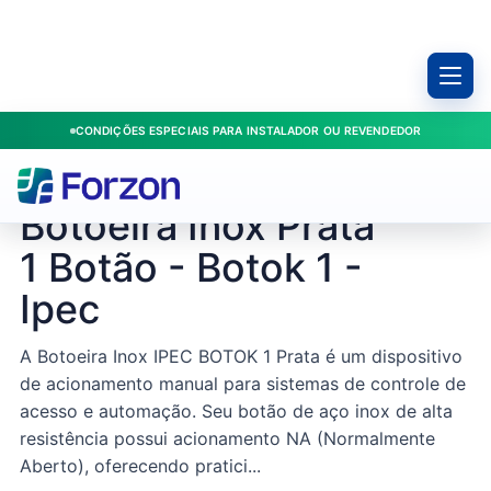
CONDIÇÕES ESPECIAIS PARA INSTALADOR OU REVENDEDOR
Início
/
Produtos
/
Botoeiras
/
Botoeira Inox Prata 1 Botão - Botok 1 - Ipec
IPEC / A2524-PRATA
Botoeira Inox Prata
1 Botão - Botok 1 -
Ipec
A Botoeira Inox IPEC BOTOK 1 Prata é um dispositivo
de acionamento manual para sistemas de controle de
acesso e automação. Seu botão de aço inox de alta
resistência possui acionamento NA (Normalmente
Aberto), oferecendo pratici...