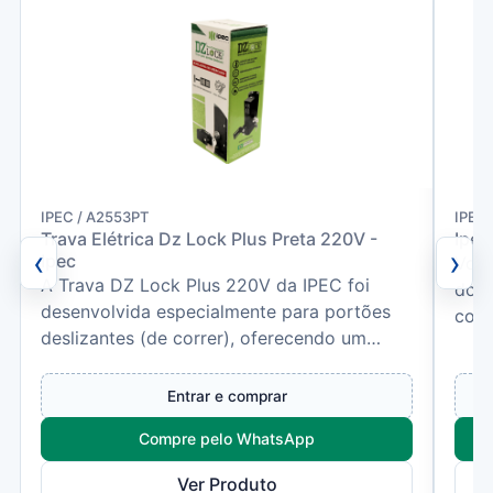
IPEC / A2553PT
IPEC 
Trava Elétrica Dz Lock Plus Preta 220V -
Ipec
‹
›
Ipec
Você
A Trava DZ Lock Plus 220V da IPEC foi
dorm
desenvolvida especialmente para portões
com 
deslizantes (de correr), oferecendo um
mais
sistema de travamento aut...
Entrar e comprar
Compre pelo WhatsApp
Ver Produto