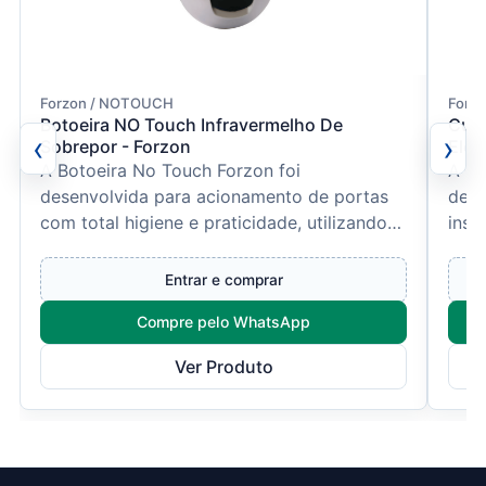
Forzon / NOTOUCH
Forzo
Botoeira NO Touch Infravermelho De
Curv
‹
›
Sobrepor - Forzon
Elet
A Botoeira No Touch Forzon foi
A Cu
desenvolvida para acionamento de portas
dese
com total higiene e praticidade, utilizando
inst
sensor infravermelho de pro...
metá
Entrar e comprar
Compre pelo WhatsApp
Ver Produto