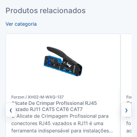
Produtos relacionados
Ver categoria
Forzon / XH02-M-WXQ-137
Forz
Alicate De Crimpar Profissional RJ45
Caix
‹
›
Vazado RJ11 CAT5 CAT6 CAT7
Bran
O Alicate de Crimpagem Profissional para
A Ca
conectores RJ45 vazados e RJ11 é uma
foi 
ferramenta indispensável para instalações
acab