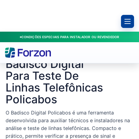
CONDIÇÕES ESPECIAIS PARA INSTALADOR OU REVENDEDOR
Início
/
Produtos
/
Interfonia
/
Badisco Digital Para Teste De Linhas Telefônicas Policabos
FORZON / BADISCO
Badisco Digital
Para Teste De
Linhas Telefônicas
Policabos
O Badisco Digital Policabos é uma ferramenta
desenvolvida para auxiliar técnicos e instaladores na
análise e teste de linhas telefônicas. Compacto e
prático, permite verificar a presença de sinal e