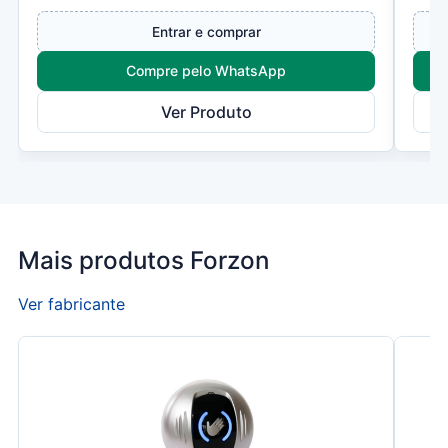
de redes e telecomunic...
cone
Entrar e comprar
Compre pelo WhatsApp
Ver Produto
Mais produtos Forzon
Ver fabricante