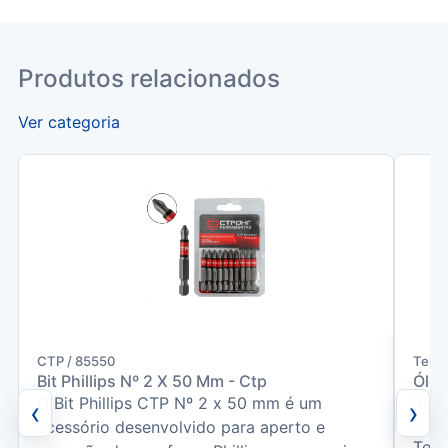
Produtos relacionados
Ver categoria
CTP / 85550
Tekb
Bit Phillips Nº 2 X 50 Mm - Ctp
Óleo
300
O Bit Phillips CTP Nº 2 x 50 mm é um
‹
›
O De
acessório desenvolvido para aperto e
Tekb