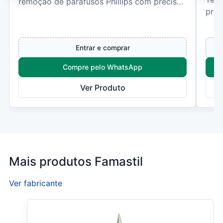
remoção de parafusos Phillips com precisão
prot
e segurança. Produzido em...
peça
Entrar e comprar
Compre pelo WhatsApp
Ver Produto
Mais produtos Famastil
Ver fabricante