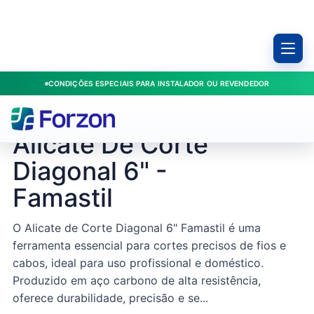
CONDIÇÕES ESPECIAIS PARA INSTALADOR OU REVENDEDOR
Início
/
Produtos
/
Ferramentas
/
Alicate De Corte Diagonal 6" - Famastil
FAMASTIL / 76228
Alicate De Corte
Diagonal 6" -
Famastil
O Alicate de Corte Diagonal 6" Famastil é uma
ferramenta essencial para cortes precisos de fios e
cabos, ideal para uso profissional e doméstico.
Produzido em aço carbono de alta resistência,
oferece durabilidade, precisão e se...