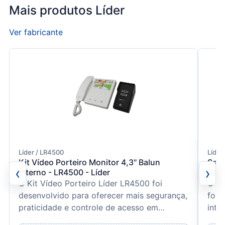
Mais produtos Líder
Ver fabricante
Líder / LR4500
Líder
Kit Vídeo Porteiro Monitor 4,3" Balun
Sens
‹
›
Interno - LR4500 - Líder
SPI9
O Kit Vídeo Porteiro Líder LR4500 foi
O Se
desenvolvido para oferecer mais segurança,
foi 
praticidade e controle de acesso em
inte
residências, condomínios...
noti