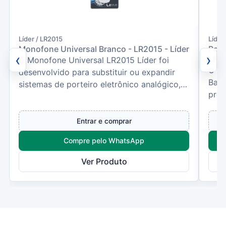
Líder / LR2015
Líder
Monofone Universal Branco - LR2015 - Líder
Port
‹
›
LR52
O Monofone Universal LR2015 Líder foi
O Po
desenvolvido para substituir ou expandir
Baby
sistemas de porteiro eletrônico analógico,
prop
oferecendo comunicaç...
prat
Entrar e comprar
Compre pelo WhatsApp
Ver Produto