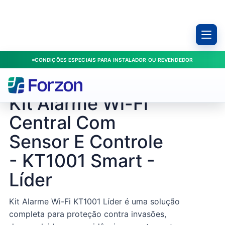
CONDIÇÕES ESPECIAIS PARA INSTALADOR OU REVENDEDOR
Início
/
Produtos
/
Kit Alarme Wi-Fi Central Com Sensor E Controle - KT1001 Smart - Líder
LÍDER / KT1001
Kit Alarme Wi-Fi
Central Com
Sensor E Controle
- KT1001 Smart -
Líder
Kit Alarme Wi-Fi KT1001 Líder é uma solução
completa para proteção contra invasões,