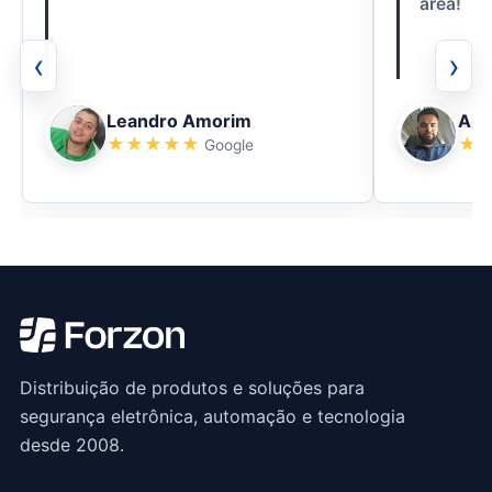
área!
‹
›
Leandro Amorim
Ale
★
★
★
★
★
★
Google
Distribuição de produtos e soluções para
segurança eletrônica, automação e tecnologia
desde 2008.