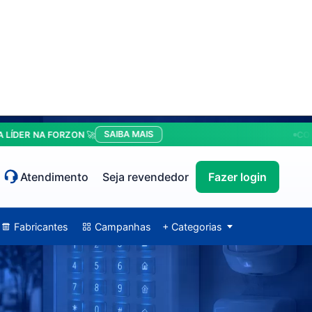
SAIBA MAIS
 NA FORZON 🚀
CONDIÇÕE
Atendimento
Seja revendedor
Fazer login
Fabricantes
Campanhas
+ Categorias