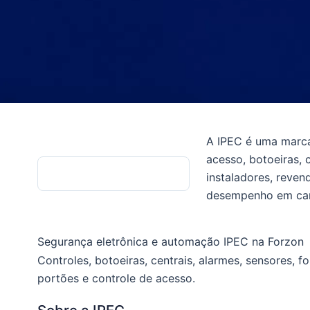
A IPEC é uma marca
FABRICANTE
acesso, botoeiras, 
Forzon Distri
instaladores, reven
desempenho em ca
Segurança eletrônica e automação
IPEC na Forzon
A IPEC oferece soluções para segurança eletrônica
Controles, botoeiras, centrais, alarmes, sensores, 
alarmes e proteção perimetral. Na Forzon, instalad
portões e controle de acesso.
botoeiras, centrais, sensores, fontes, eletrificador
para aplicações residenciais, comerciais e condomin