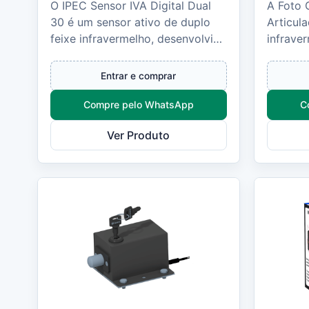
O IPEC Sensor IVA Digital Dual
A Foto 
30 é um sensor ativo de duplo
Articul
feixe infravermelho, desenvolvido
infraver
para oferecer alta precisão,
simples
estabilidade e pro...
portões
Entrar e comprar
Compre pelo WhatsApp
C
Ver Produto