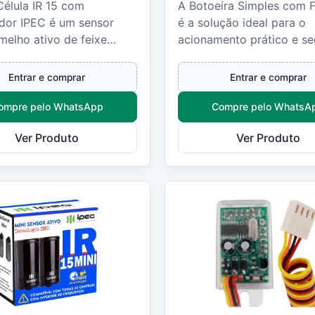
Célula IR 15 com
A Botoeira Simples com F
ador IPEC é um sensor
é a solução ideal para o
melho ativo de feixe
acionamento prático e s
, ideal para aplicações em
fechaduras elétricas 12V,
 automáticos, cance...
automáticos e outro...
Entrar e comprar
Entrar e comprar
ompre pelo WhatsApp
Compre pelo WhatsA
Ver Produto
Ver Produto